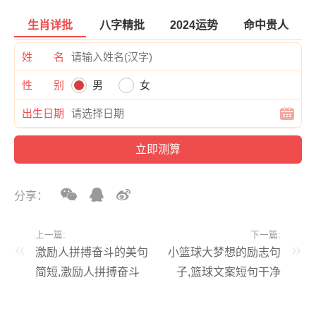
生肖详批
八字精批
2024运势
命中贵人
姓 名
性 别
男
女
出生日期
分享：
上一篇:
下一篇:
激励人拼搏奋斗的美句
小篮球大梦想的励志句
简短,激励人拼搏奋斗
子,篮球文案短句干净
的美句简短一句话
治愈