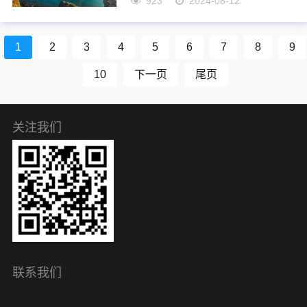
923
2024-08-12
一个连最基本的走路都有障碍、
智商低下的人，最后成为拥有亿
万资产的富翁的感人故事。2、司
1
2
3
4
5
6
7
8
9
马光不耽于枕席 我国...
10
下一页
尾页
关注我们
联系我们