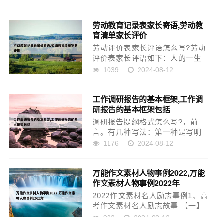
掌握本领；更加自觉地鼎个人抱
负同全民族的共同理想统一起
劳动教育记录表家长寄语,劳动教
来，把个人奋斗融汇到振兴中华
育清单家长评价
的伟大事业中去，以刻苦学习、
报...
劳动评价表家长评语怎么写?劳动
评价表家长评语如下：人的一生
当中有很多的第一次。虽然有很
1039
2024-08-12
多的困难，但你克服了，因为你
很勇敢，爸爸很为你骄傲。家长
工作调研报告的基本框架,工作调
劳动评语如下：通过这项活动，
研报告的基本框架包括
使孩子感受到劳动的光荣和工
人...
调研报告提纲格式怎么写?，前
言。有几种写法：第一种是写明
调查的起因或目的、时间和地
1176
2024-08-12
点、对象或范围、经过与方法，
以及人员组成等调查本身的情
万能作文素材人物事例2022,万能
况，从中引出中心问题或基本结
作文素材人物事例2022年
论来。调研报告提纲格式有：传
统式提...
2022作文素材名人励志事例1、高
考作文素材名人励志故事 【一】
影片《阿甘正传》讲述了阿甘由