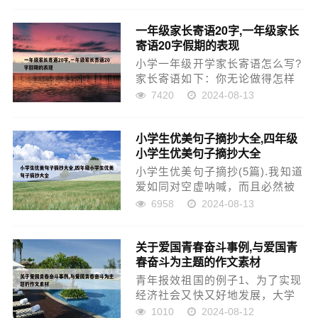
创...
一年级家长寄语20字,一年级家长
寄语20字假期的表现
小学一年级开学家长寄语怎么写?
家长寄语如下：你无论做得怎样
样，表现如何，你是我亲爱的孩
7420
2024-08-13
子，我依然爱你。如果你有那个
实力，就好好利用它，绽放它。
小学生优美句子摘抄大全,四年级
希望你今后更加努力，妈妈会全
小学生优美句子摘抄大全
力帮忙你，支持你！让我们一
起...
小学生优美句子摘抄(5篇).我知道
爱如同对空虚呐喊，而且必然被
遗忘。我们的命运已注定，有一
6958
2024-08-13
天，所有辛苦都会化为灰烬。我
也知道太阳会吞没的地球，但我
关于爱国青春奋斗事例,与爱国青
还是爱你。.傍晚，湖面平静了，
春奋斗为主题的作文素材
微风吹来，波纹阵阵，我...
青年报效祖国的例子1、为了实现
经济社会又快又好地发展，大学
生一定要更加自觉地刻苦学习、
1010
2024-08-12