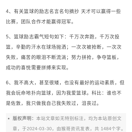
4、有关篮球的励志名言名句摘抄 天才可以赢得一些
比赛，团队合作才能赢得冠军。
5、篮球励志霸气短句如下：千万次奔跑，千万次投
篮，辛勤的汗水在球场抛洒；一次次被抢断，一次次
失败，痛苦的眼泪不断流淌；努力拼抢，争夺篮板，
成功的喜悦需要拼搏来实现。
6、我不高大，甚至很矮，也没有最好的运动素质，但
我会玩命地扑向篮球，因为我爱篮球。科比：谁也不
是佐敦，我只做我自己我失败过，沮丧过。
版权声明：
本站文章如无特别标注，均为本站原创文
章，于2024-03-30，由
猴哥资讯
发表，共 1484个字。