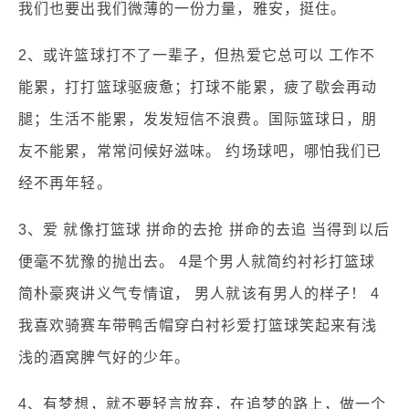
我们也要出我们微薄的一份力量，雅安，挺住。
2、或许篮球打不了一辈子，但热爱它总可以 工作不
能累，打打篮球驱疲惫；打球不能累，疲了歇会再动
腿；生活不能累，发发短信不浪费。国际篮球日，朋
友不能累，常常问候好滋味。 约场球吧，哪怕我们已
经不再年轻。
3、爱 就像打篮球 拼命的去抢 拼命的去追 当得到以后
便毫不犹豫的抛出去。 4是个男人就简约衬衫打篮球
简朴豪爽讲义气专情谊， 男人就该有男人的样子！ 4
我喜欢骑赛车带鸭舌帽穿白衬衫爱打篮球笑起来有浅
浅的酒窝脾气好的少年。
4、有梦想，就不要轻言放弃，在追梦的路上，做一个