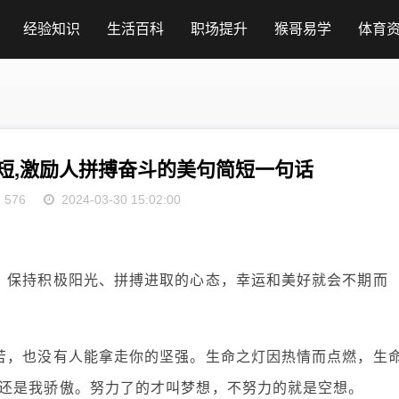
经验知识
生活百科
职场提升
猴哥易学
体育
短,激励人拼搏奋斗的美句简短一句话
576
2024-03-30 15:02:00
。保持积极阳光、拼搏进取的心态，幸运和美好就会不期而
苦，也没有人能拿走你的坚强。生命之灯因热情而点燃，生
还是我骄傲。努力了的才叫梦想，不努力的就是空想。