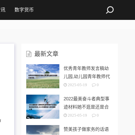
资讯
数字货币
最新文章
优秀青年教师发言稿幼
儿园,幼儿园青年教师代
表发言
2025-05-19
0
2022最美奋斗者典型事
迹材料她不逛是还是合
格的母亲
2025-05-19
0
命
赞美孩子做家务的话语