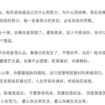
标，有所其知道自己为什么而努力，为什么而拼搏，其实结
加倍的努力、每一发奋努力的背后，必有加倍的赏赐。
十全十美，如果你发现错了。重新再来，别人不原谅你，你可
个错误。
声也将激荡久远。事情已经发生了，不管好坏，淡定！每天
要锋芒太露。往事不必遗憾，若是美好，叫做精彩。
有多么惨，你都要固执的相信，这只是黎明前暂时的黑暗而已
无反顾追赶着光芒，人生所有的美好，终将如花绽放。
良，陪着我成长。 不要等待机会，而要创造机会。 同是寒窗
个人在努力。 要么你主宰生活，要么你被生活主宰。