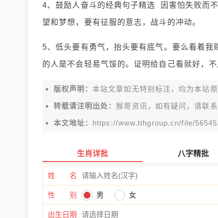
4、鼓励人奋斗的经典句子精选 因害怕失败而
望和梦想，要有征服的意志，战斗的冲动。
5、低头要有勇气，抬头要有底气。要么看着我
的人是不会轻易气馁的。证明给自己看就好，不
版权声明：
本站文章如无特别标注，均为本站原创文
转载请注明出处：
猴哥资讯，如有疑问，请联系
本文地址：
https://www.tthgroup.cn/file/56545
生肖详批
八字精批
姓 名
性 别
男
女
出生日期