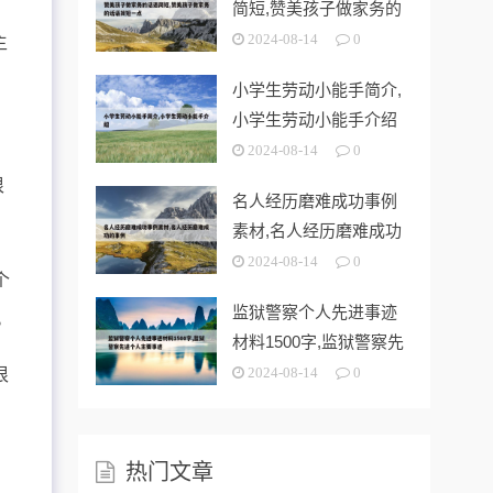
简短,赞美孩子做家务的
话语简短一
2024-08-14
0
主
小学生劳动小能手简介,
小学生劳动小能手介绍
2024-08-14
0
很
名人经历磨难成功事例
素材,名人经历磨难成功
的事例
2024-08-14
0
个
监狱警察个人先进事迹
。
材料1500字,监狱警察先
进个人
很
2024-08-14
0
。
热门文章