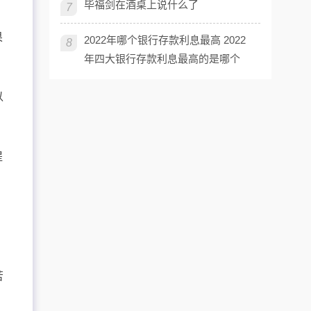
毕福剑在酒桌上说什么了
7
果
2022年哪个银行存款利息最高 2022
8
年四大银行存款利息最高的是哪个
以
提
。
苦