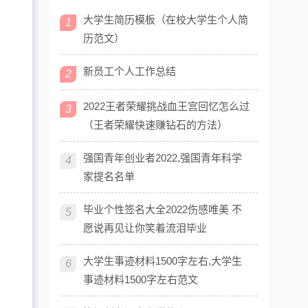
大学生简历模板（在校大学生个人简
1
历范文）
新员工个人工作总结
2
2022王者荣耀挑战血王宫回忆怎么过
3
（王者荣耀快速赚钻石的方法）
强国青年创业者2022,强国青年科学
4
家提名名单
毕业个性签名大全2022伤感唯美 不
5
愿说再见让你笑着流泪毕业
大学生事迹材料1500字左右,大学生
6
事迹材料1500字左右范文