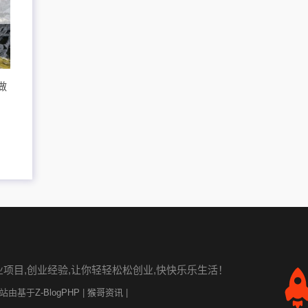
做
业项目,创业经验,让你轻轻松松创业,快快乐乐生活！
6 本站由基于
Z-BlogPHP
|
猴哥资讯
|