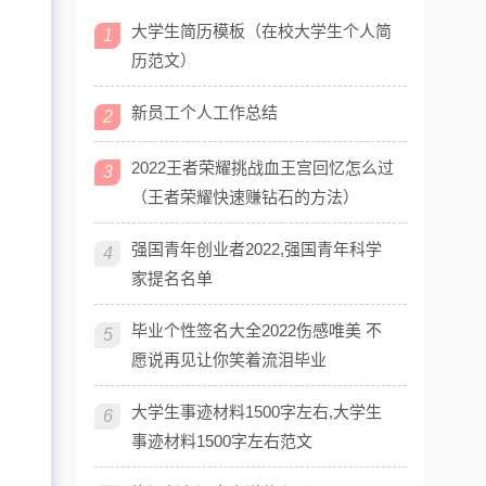
大学生简历模板（在校大学生个人简
1
历范文）
新员工个人工作总结
2
2022王者荣耀挑战血王宫回忆怎么过
3
（王者荣耀快速赚钻石的方法）
强国青年创业者2022,强国青年科学
4
家提名名单
毕业个性签名大全2022伤感唯美 不
5
愿说再见让你笑着流泪毕业
大学生事迹材料1500字左右,大学生
6
事迹材料1500字左右范文