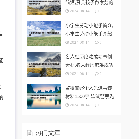
简短,赞美孩子做家务的
话语简短一
2024-08-14
0
积
小学生劳动小能手简介,
言
小学生劳动小能手介绍
2024-08-14
0
名人经历磨难成功事例
能
素材,名人经历磨难成功
的事例
2024-08-14
0
以
监狱警察个人先进事迹
材料1500字,监狱警察先
的
进个人
2024-08-14
0
热门文章