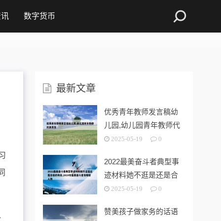
资讯
数字货币
最新文章
优秀青年教师发言稿幼
儿园,幼儿园青年教师代
表发言
2025-05-19
0
习
2022最美奋斗者典型事
同
迹材料她不逛是还是合
格的母亲
2025-05-19
0
赞美孩子做家务的话语
、