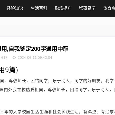
经验知识
生活百科
职场提升
猴哥易学
体育
通用,自我鉴定200字通用中职
617
2024-06-11 09:42:04
用9篇)
爱祖国，尊敬师长，团结同学，乐于助人，同学的好朋友。我学
课内外我在校热爱祖国，尊敬师长，团结同学，乐于助人，
 回首三年的大学校园生活生涯和社会实践生活，有渴望、有追求