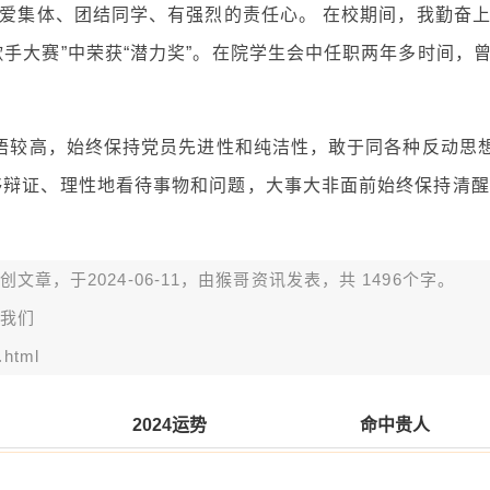
热爱集体、团结同学、有强烈的责任心。 在校期间，我勤奋
手大赛”中荣获“潜力奖”。在院学生会中任职两年多时间，
觉悟较高，始终保持党员先进性和纯洁性，敢于同各种反动思
够辩证、理性地看待事物和问题，大事大非面前始终保持清醒
章，于2024-06-11，由
猴哥资讯
发表，共 1496个字。
我们
.html
2024运势
命中贵人