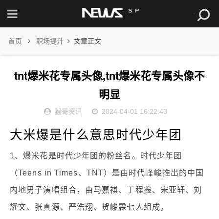
首页
职场提升
文章正文
tnt爆米花专属头像,tnt爆米花专属头像不
明显
猴哥资讯
2024-04-01 16:22:43
大米爆是什么意思时代少年团
1、爆米花是时代少年团的粉丝名。时代少年团
（Teens in Times、TNT）是由时代峰峻推出的中国
内地男子演唱组合，由马嘉祺、丁程鑫、宋亚轩、刘
耀文、张真源、严浩翔、贺峻霖七人组成。