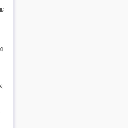
报
加
交
，