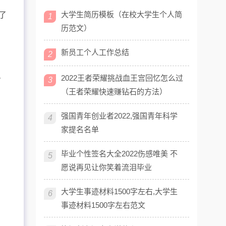
大学生简历模板（在校大学生个人简
了
1
历范文）
新员工个人工作总结
2
干
。
2022王者荣耀挑战血王宫回忆怎么过
3
（王者荣耀快速赚钻石的方法）
强国青年创业者2022,强国青年科学
4
家提名名单
毕业个性签名大全2022伤感唯美 不
5
愿说再见让你笑着流泪毕业
大学生事迹材料1500字左右,大学生
6
事迹材料1500字左右范文