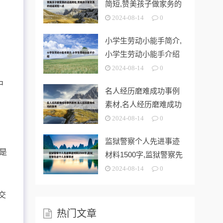
简短,赞美孩子做家务的
话语简短一
2024-08-14
0
小学生劳动小能手简介,
小学生劳动小能手介绍
2024-08-14
0
中
名人经历磨难成功事例
素材,名人经历磨难成功
的事例
2024-08-14
0
监狱警察个人先进事迹
是
材料1500字,监狱警察先
进个人
2024-08-14
0
交
热门文章