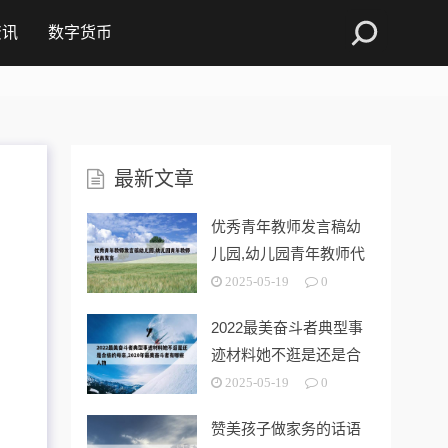
资讯
数字货币
最新文章
优秀青年教师发言稿幼
儿园,幼儿园青年教师代
表发言
2025-05-19
0
、
2022最美奋斗者典型事
与
迹材料她不逛是还是合
格的母亲
2025-05-19
0
赞美孩子做家务的话语
。