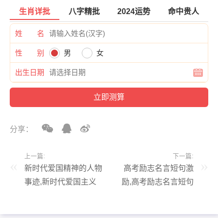
生肖详批
八字精批
2024运势
命中贵人
姓 名
性 别
男
女
出生日期
分享：
上一篇:
下一篇:
新时代爱国精神的人物
高考励志名言短句激
事迹,新时代爱国主义
励,高考励志名言短句
的人物事迹
激励三十个字