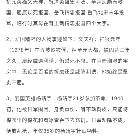
抗元英雄文天祥、抗清英雄史可法、辛弃疾励志救
国、屈原以死报国。岳飞精忠报国 岳飞北宋末年投
军，临行时其母在背上刺精忠报国四个大字。
2、爱国精神的人物事迹如下：文天祥：祥兴元年
（1278年）在五坡岭被俘，押至元大都，被囚达三年
之久，屡经威逼利诱，仍誓死不屈。在阴暗潮湿的牢
房中，无论是百般的折磨还是威胁利诱，他始终是坚
贞不屈。
3、爱国英雄杨靖宇：杨靖宇21岁参加革命，1940
初，他被日军围困，身负重伤，啃不动树皮，只能将
棉衣里的棉花和着冰雪吞下去充饥。日军劝降不成，
便放乱枪，年仅35岁的杨靖宇壮烈牺牲。