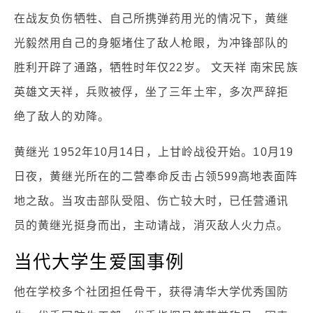
在战友负伤牺牲、自己所携弹药用光的情况下，黄继
光毅然用自己的身躯堵住了敌人枪眼，为冲锋部队的
胜利开辟了通路，牺牲时年仅22岁。 文天祥 南宋民族
英雄文天祥，兵败被俘，坐了三年土牢，多次严辞拒
绝了敌人的劝降。
黄继光 1952年10月14日，上甘岭战役开始。10月19
日夜，黄继光所在的二营奉命反击占领599高地表面阵
地之敌。当攻击部队受阻、伤亡较大时，已任营通讯
员的黄继光挺身而出，主动请战，消灭敌人火力点。
当代大学生爱国事例
他在学校多个社团担任骨干，获得清华大学优秀国防