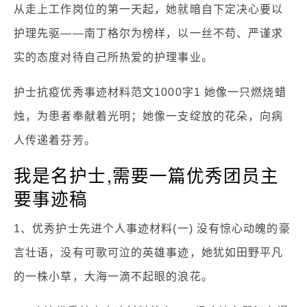
从走上工作岗位的第一天起，她就暗自下定决心要以
护理先驱——南丁格尔为榜样，以一丝不苟、严谨求
实的态度对待自己所热爱的护理事业。
护士抗疫优秀事迹材料范文1000字1 她像一只燃烧蜡
烛，为患者奉献着光明；她像一支绽放的花朵，向病
人传递着芬芳。
我是名护士,需要一篇优秀团员主
要事迹稿
1、优秀护士先进个人事迹材料(一) 没有惊心动魄的豪
言壮语，没有可歌可泣的英雄事迹，她犹如田野平凡
的一株小草，大海一滴不起眼的浪花。