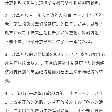
开放和现代化建设提供了有利的条件和深刻的教训。
2、改革开放三十年我身边的人和事 生于九十年代的
我，无法想象父辈们所经历过的日子，却亲身感受了
改革开放三十年来生活日新月异的变化。时间流逝，
不知不觉，改革开放已经走过了三十年的路程。
3、改革开放的论文标准2000字 1978年我国开始施行
改革开放政策以来 ，国家的经济体制经历了从计划经
济到有计划的商品经济进而到社会主义市场经济的转
变。
4、，我们迎来改革开放30周年。 中国于一九七八年
走上改革开放的道路。改革开放激发了各行各业的活
力，使中国的生产力不断得到发展。一个个新兴城市