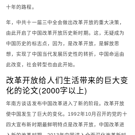
十年的路程。
年，中共十一届三中全会做出改革开放的重大决策，
由此开启了中国改革开放历史新时期。这，无疑成为
中国历史的标志点，因为，是改革开放，是解放思
想，实现了中国当代发展历史性的转折，中国命运由
此改变，社会转型也由此开始。
改革开放给人们生活带来的巨大变
化的论文(2000字以上)
年南方谈话发布中国改革进入了新的阶段。改革开放
使中国发生了巨大的变化。1992年10月召开的党的十
四大宣布新时期最鲜明特点是改革开放，中国改革进