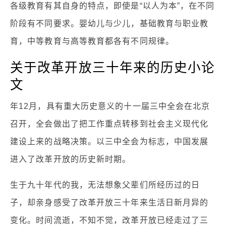
各级教育有其自身的特点，即使是“以人为本”，在不同
阶段有不同要求。婴幼儿与少儿，基础教育与职业教
育，中等教育与高等教育都各有不同规律。
关于改革开放三十年来的历史小论
文
年12月，具有重大历史意义的十一届三中全会在北京
召开，全会做出了把工作重点转移到社会主义现代化
建设上来的战略决策。以三中全会为标志，中国发展
进入了改革开放的历史新时期。
生于九十年代的我，无法想象父辈们所经历过的日
子，却亲身感受了改革开放三十年来生活日新月异的
变化。时间流逝，不知不觉，改革开放已经走过了三