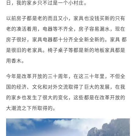
日，我的家乡只不过是一个小村庄。
以前房子都是老的而且又小，家具也没钱买新的只有
老的凑活着用，电器等不齐全，房子容易漏水，现在
房子很好，家具电器都十分齐全全新全新的。家具 都
是很旧的老家具。椅子桌子等都是新的地板家具都是
用香木。
今年是改革开放的三十周年，在这三十年里，不但全
国的经济、文化和对外交流取得了巨大的发展，在我
的家乡也发生了很大的变化，这些都是在改革开放的
大潮流之下所取得的。