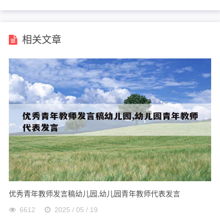
相关文章
优秀青年教师发言稿幼儿园,幼儿园青年教师代表发言
6612
2025 / 05 / 19