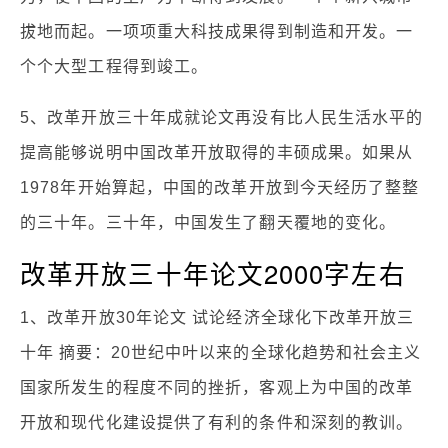
拔地而起。一项项重大科技成果得到制造和开发。一
个个大型工程得到竣工。
5、改革开放三十年成就论文再没有比人民生活水平的
提高能够说明中国改革开放取得的丰硕成果。如果从
1978年开始算起，中国的改革开放到今天经历了整整
的三十年。三十年，中国发生了翻天覆地的变化。
改革开放三十年论文2000字左右
1、改革开放30年论文 试论经济全球化下改革开放三
十年 摘要：20世纪中叶以来的全球化趋势和社会主义
国家所发生的程度不同的挫折，客观上为中国的改革
开放和现代化建设提供了有利的条件和深刻的教训。