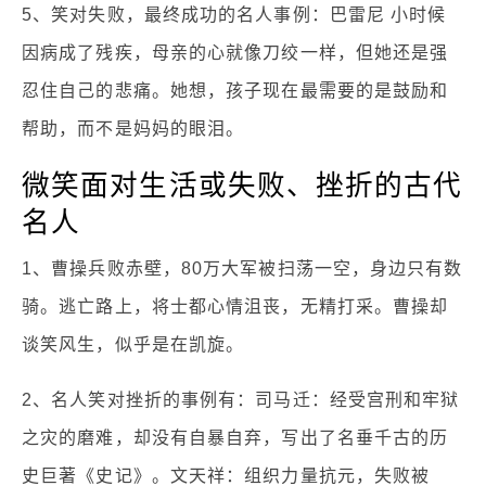
5、笑对失败，最终成功的名人事例：巴雷尼 小时候
因病成了残疾，母亲的心就像刀绞一样，但她还是强
忍住自己的悲痛。她想，孩子现在最需要的是鼓励和
帮助，而不是妈妈的眼泪。
微笑面对生活或失败、挫折的古代
名人
1、曹操兵败赤壁，80万大军被扫荡一空，身边只有数
骑。逃亡路上，将士都心情沮丧，无精打采。曹操却
谈笑风生，似乎是在凯旋。
2、名人笑对挫折的事例有：司马迁：经受宫刑和牢狱
之灾的磨难，却没有自暴自弃，写出了名垂千古的历
史巨著《史记》。文天祥：组织力量抗元，失败被