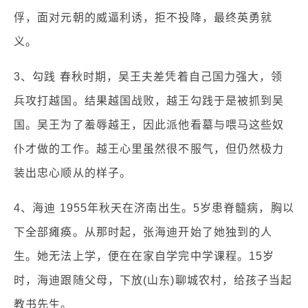
俘，面对元朝的威逼利诱，拒不投降，最终英勇就
义。
3、勾践 春秋时期，吴王夫差凭着自己国力强大，领
兵攻打越国。结果越国战败，越王勾践于是被抓到吴
国。吴王为了羞辱越王，因此派他看墓与喂马这些奴
仆才做的工作。越王心里虽然很不服气，但仍然极力
装出忠心顺从的样子。
4、海迪 1955年秋天在济南出生。5岁患脊髓病，胸以
下全部瘫痪。从那时起，张海迪开始了她独到的人
生。她无法上学，便在在家自学完中学课程。15岁
时，海迪跟随父母，下放(山东)聊城农村，给孩子当起
教书先生。