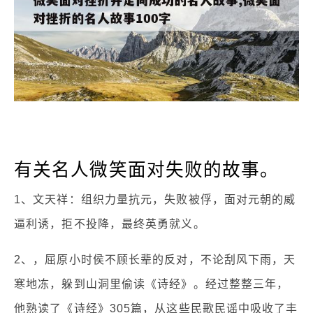
有关名人微笑面对失败的故事。
1、文天祥：组织力量抗元，失败被俘，面对元朝的威
逼利诱，拒不投降，最终英勇就义。
2、，屈原小时侯不顾长辈的反对，不论刮风下雨，天
寒地冻，躲到山洞里偷读《诗经》。经过整整三年，
他熟读了《诗经》305篇，从这些民歌民谣中吸收了丰