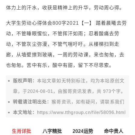
体力上的汗水，收获是精神上的升华，劳动周心得。
大学生劳动心得体会800字2021【一】 踏着晨曦去劳
动，不管睡眼惺忪，不管挥汗如雨；忍着酸痛去劳
动，不管灰尘弥漫，不管气喘吁吁。从楼梯扫到走
廊，从墙壁擦到玻璃，一周的劳动课，来也匆匆，去
也匆匆。苦中有乐，酸中有甜，留下不尽思索。
版权声明：
本站文章如无特别标注，均为本站原创文
章，于2024-08-01，由
猴哥资讯
发表，共 973个字。
转载请注明出处：
猴哥资讯，如有疑问，请联系我们
本文地址：
https://www.tthgroup.cn/file/58096.html
生肖详批
八字精批
2024运势
命中贵人