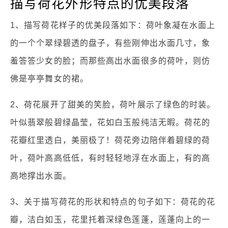
描写荷花外形特点的优美段落
1、描写荷花样子的优美段落如下：荷叶象凝在水面上
的一个个翠绿碧透的盘子，有些刚伸出水面几寸，象
羞答答少女的脸；而那些高出水面很多的荷叶，则仿
佛是亭亭舞女的裙。
2、荷花展开了甜美的笑脸，荷叶展示了绿色的时装。
叶似翡翠般碧绿晶莹，花如白玉般纯洁无暇。荷花的
花瓣红里透白，美丽极了！荷花旁边陪伴着碧绿的荷
叶，荷叶高高低低，有时轻轻地浮在水面上，有的高
高地撑出水面。
3、关于描写荷花的形状和特点的句子如下：荷花的花
瓣，洁白如玉，花里托着深绿色莲蓬，莲蓬向上的一