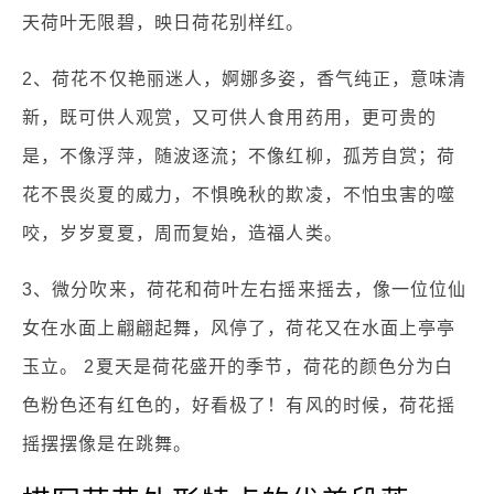
天荷叶无限碧，映日荷花别样红。
2、荷花不仅艳丽迷人，婀娜多姿，香气纯正，意味清
新，既可供人观赏，又可供人食用药用，更可贵的
是，不像浮萍，随波逐流；不像红柳，孤芳自赏；荷
花不畏炎夏的威力，不惧晚秋的欺凌，不怕虫害的噬
咬，岁岁夏夏，周而复始，造福人类。
3、微分吹来，荷花和荷叶左右摇来摇去，像一位位仙
女在水面上翩翩起舞，风停了，荷花又在水面上亭亭
玉立。 2夏天是荷花盛开的季节，荷花的颜色分为白
色粉色还有红色的，好看极了！有风的时候，荷花摇
摇摆摆像是在跳舞。