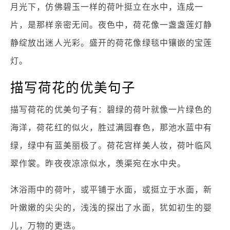
月光下，仿佛碧玉一样的荷叶挺立在水中，连成一
片，是那样亲密无间。夜色中，荷花像一盏盏莲灯静
静绽放出迷人光彩。盛开的荷花像绿毯中镶嵌的宝莲
灯。
描写荷花的优美句子
描写荷花的优美句子有：碧绿的荷叶就像一片绿色的
海洋，荷花红的似火，胜过满园春色，那池水蓝中有
绿，绿中有蓝美丽极了。荷花宫样美人妆，荷叶临风
翠作裳。昨夜夜凉凉似水，羡渠宛在水中央。
沐浴雨中的荷叶，或平铺于水面，或挺立于水面，新
叶嫩嫩的尖尖的，浅浅的探出了水面，犹如初生的婴
儿，万物的更迭。