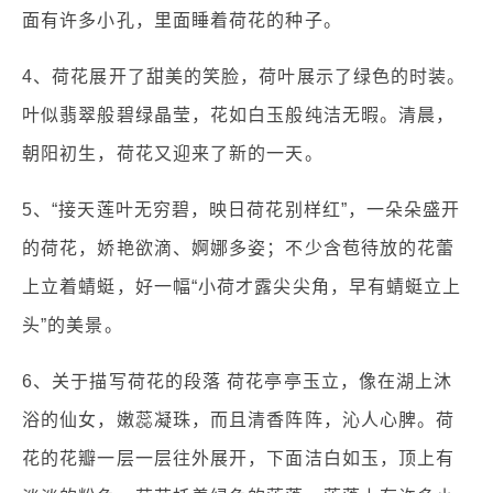
面有许多小孔，里面睡着荷花的种子。
4、荷花展开了甜美的笑脸，荷叶展示了绿色的时装。
叶似翡翠般碧绿晶莹，花如白玉般纯洁无暇。清晨，
朝阳初生，荷花又迎来了新的一天。
5、“接天莲叶无穷碧，映日荷花别样红”，一朵朵盛开
的荷花，娇艳欲滴、婀娜多姿；不少含苞待放的花蕾
上立着蜻蜓，好一幅“小荷才露尖尖角，早有蜻蜓立上
头”的美景。
6、关于描写荷花的段落 荷花亭亭玉立，像在湖上沐
浴的仙女，嫩蕊凝珠，而且清香阵阵，沁人心脾。荷
花的花瓣一层一层往外展开，下面洁白如玉，顶上有