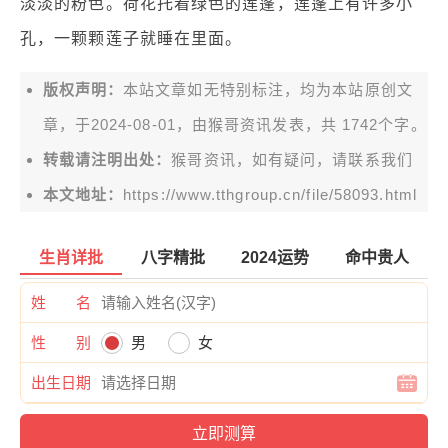
淡淡的粉色。荷花托着绿色的莲蓬，莲蓬上有许多小
孔，一颗颗莲子就睡在里面。
版权声明：
本站文章如无特别标注，均为本站原创文
章，于2024-08-01，由
猴哥资讯
发表，共 1742个字。
转载请注明出处：
猴哥资讯，如有疑问，请联系我们
本文地址：
https://www.tthgroup.cn/file/58093.html
生肖详批
八字精批
2024运势
命中贵人
姓 名
性 别
男
女
出生日期