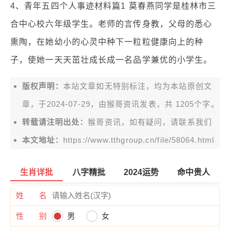
4、青年五四个人事迹材料篇1 莫春燕同学是桂林市三
合中心校六年级学生。老师的言传身教，父母的悉心
熏陶，在她幼小的心灵中种下一粒粒健康向上的种
子，使她一天天茁壮成长成一名品学兼优的小学生。
版权声明：
本站文章如无特别标注，均为本站原创文
章，于2024-07-29，由
猴哥资讯
发表，共 1205个字。
转载请注明出处：
猴哥资讯，如有疑问，请联系我们
本文地址：
https://www.tthgroup.cn/file/58064.html
生肖详批
八字精批
2024运势
命中贵人
姓 名
性 别
男
女