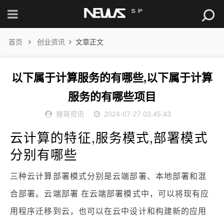
首页
创业资讯
文章正文
以下属于计算服务的有哪些,以下属于计算
服务的有哪些项目
猴哥资讯
2024-07-27 03:45:43
云计算的特征,服务模式,部署模式
分别有哪些
三种云计算部署模式分别是云端部署、本地部署和混
合部署。云端部署 在云端部署模式中，可以将现有应
用程序迁移到云，也可以在云中设计和构建新的应用