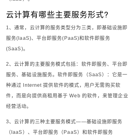
云计算有哪些主要服务形式?
1、通常，云计算的服务类型分为三类，即基础设施即
服务(IaaS)、平台即服务(PaaS)和软件即服务
(SaaS)。
2、云计算的主要服务模式包括：软件即服务、平台即
服务、基础设施服务。软件即服务（SaaS）：它是一
种通过 Internet 提供软件的模式，用户无需购买软
件，而是向提供商租用基于 Web 的软件，来管理企业
经营活动。
3、云计算的三种主要服务模式——基础设施即服务
（IaaS）、平台即服务（PaaS）和软件即服务