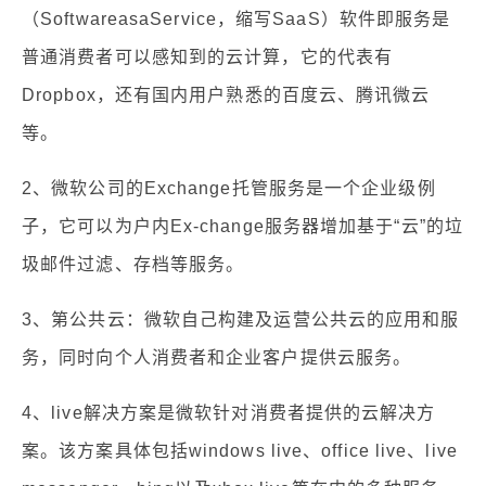
（SoftwareasaService，缩写SaaS）软件即服务是
普通消费者可以感知到的云计算，它的代表有
Dropbox，还有国内用户熟悉的百度云、腾讯微云
等。
2、微软公司的Exchange托管服务是一个企业级例
子，它可以为户内Ex-change服务器增加基于“云”的垃
圾邮件过滤、存档等服务。
3、第公共云：微软自己构建及运营公共云的应用和服
务，同时向个人消费者和企业客户提供云服务。
4、live解决方案是微软针对消费者提供的云解决方
案。该方案具体包括windows live、office live、live