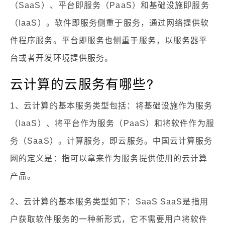
（SaaS）、平台即服务（PaaS）和基础设施即服务
（IaaS）。软件即服务侧重于服务，通过网络提供软
件程序服务。平台即服务也侧重于服务，以服务器平
台或者开发环境提供服务。
云计算的云服务有哪些?
1、云计算的基本服务类型包括：将基础设施作为服务
（IaaS）、将平台作为服务（PaaS）和将软件作为服
务（SaaS）。计算服务，即云服务。中国云计算服务
网的定义是：指可以拿来作为服务提供使用的云计算
产品。
2、云计算的基本服务类型如下：SaaS SaaS是指用
户获取软件服务的一种新形式，它不需要用户将软件