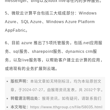
messenger、bing以及xbox live等在内的多种服务。
5、微软云计算平台包括三大组成部分：Windows
Azure、SQL Azure、Windows Azure Platform
AppFabric。
6、目前 azure 推出了5项托管服务，包括.net应用服
务、sql服务、sharepoint服务、dynamics crm服
务，以及live服务等，以帮助客户建立云计算的应用，
或将现有的业务扩展到云端。
版权声明：
本站文章如无特别标注，均为本站原创文
章，于2024-07-27，由
猴哥资讯
发表，共 2032个字。
转载请注明出处：
猴哥资讯，如有疑问，请联系我们
本文地址：
https://www.tthgroup.cn/file/58035.html