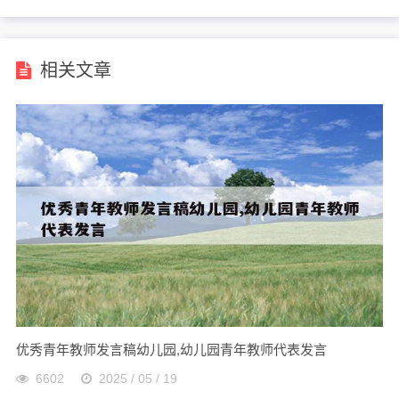
相关文章
优秀青年教师发言稿幼儿园,幼儿园青年教师代表发言
6602
2025 / 05 / 19