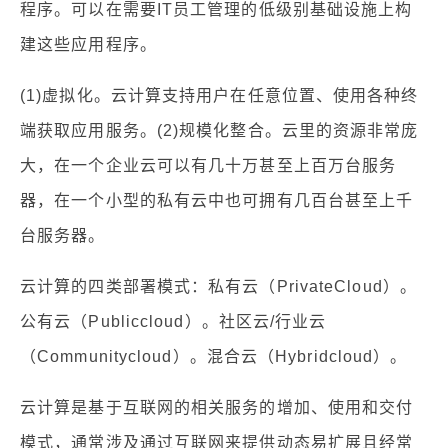
程序。可以在需要IT员工管理的低级别基础设施上构
建这些应用程序。
(1)虚拟化。云计算支持用户在任意位置、使用各种终
端获取应用服务。(2)规模化整合。云里的资源非常庞
大，在一个企业云可以有几十万甚至上百万台服务
器，在一个小型的私有云中也可拥有几百台甚至上千
台服务器。
云计算的四类部署模式：私有云（PrivateCloud）。
公有云（Publiccloud）。社区云/行业云
（Communitycloud）。混合云（Hybridcloud）。
云计算是基于互联网的相关服务的增加、使用和交付
模式，通常涉及通过互联网来提供动态易扩展且经常