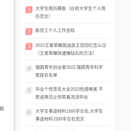
大学生简历模板（在校大学生个人简
1
历范文）
新员工个人工作总结
2
2022王者荣耀挑战血王宫回忆怎么过
3
（王者荣耀快速赚钻石的方法）
强国青年创业者2022,强国青年科学
4
家提名名单
毕业个性签名大全2022伤感唯美 不
5
愿说再见让你笑着流泪毕业
语
就
大学生事迹材料1500字左右,大学生
6
事迹材料1500字左右范文