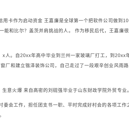
支信用卡作为启动资金 王嘉廉是全球第一个把软件公司做到1
一能和比尔？盖茨并肩挑战的人。 作为移民后代，王嘉廉很
，x人。自20xx年高中毕业到兰州一家玻璃厂打工，到20xx
兴门窗厂和建立锴泽装饰公司，自己走过了一段艰辛创业风雨路
，生意火爆 来自高密的刘砚强毕业于山东财政学院外贸专业
年在村委会工作，担任团支书一职、平时完成好村会的各项工作
。