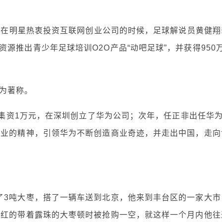
品 在明星热衷投资互联网创业公司的时候，足球解说员黄健翔
源推出青少年足球培训O2O产品“动吧足球”，并获得950
为著称。
正非集资1万元，在深圳创立了华为公司；次年，任正非出任华
创业的精神，引领华为不断创造商业奇迹，并走出中国，走向
了3吨大枣，搭了一辆车送到北京，他来到丰台区的一家大市
鲜红的带着露珠的大枣顿时被抢购一空，就这样一个月内他往