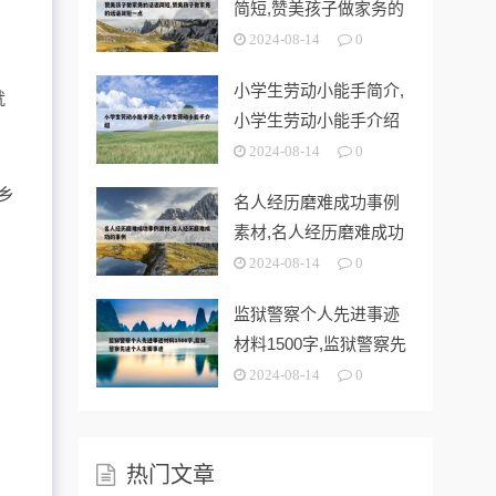
简短,赞美孩子做家务的
话语简短一
2024-08-14
0
小学生劳动小能手简介,
就
小学生劳动小能手介绍
2024-08-14
0
乡
名人经历磨难成功事例
素材,名人经历磨难成功
的事例
2024-08-14
0
监狱警察个人先进事迹
材料1500字,监狱警察先
进个人
2024-08-14
0
热门文章