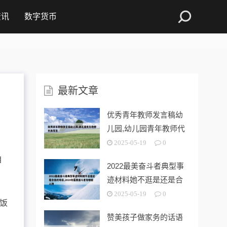
资讯
数字货币
最新文章
优秀青年教师发言稿幼
儿园,幼儿园青年教师代
表发言
2025-05-19
0
自
2022最美奋斗者典型事
迹材料她不逛是还是合
格的母亲
2025-05-19
0
饭
赞美孩子做家务的话语