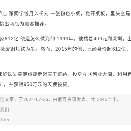
甲店 赚同学钱月入千元 一张粉色小桌，掀开桌板，里头全是
挑出两瓶为顾客推荐。
612亿 他是怎么做到的 1993年，他揣着400元到深圳，
捡废铜烂铁为生。然而，2015年的他，已经身价超612亿
球解说员黄健翔却走起实干道路，投身互联创业大潮，利用
”，并获得950万元的天使投资。
章，于2024-07-26，由
猴哥资讯
发表，共 2343个字。
我们
.html