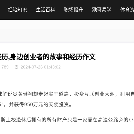
经验知识
生活百科
职场提升
猴哥易学
体育
历,身边创业者的故事和经历作文
789
2024-07-26 01:43:02
球解说员黄健翔却走起实干道路，投身互联创业大潮，利用
”，并获得950万元的天使投资。
桑德斯上校退休后拥有的所有财产只是一家靠在高速公路旁的小