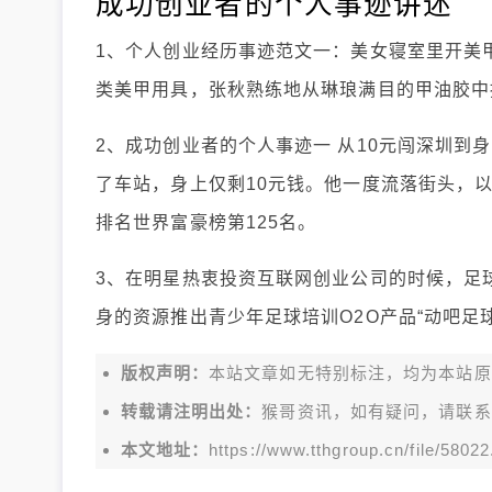
成功创业者的个人事迹讲述
1、个人创业经历事迹范文一：美女寝室里开美
类美甲用具，张秋熟练地从琳琅满目的甲油胶中
2、成功创业者的个人事迹一 从10元闯深圳到身家
了车站，身上仅剩10元钱。他一度流落街头，以
排名世界富豪榜第125名。
3、在明星热衷投资互联网创业公司的时候，足
身的资源推出青少年足球培训O2O产品“动吧足球
版权声明：
本站文章如无特别标注，均为本站原创文
转载请注明出处：
猴哥资讯，如有疑问，请联系
本文地址：
https://www.tthgroup.cn/file/58022