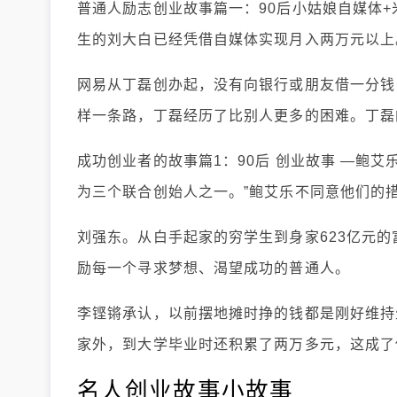
普通人励志创业故事篇一：90后小姑娘自媒体+
生的刘大白已经凭借自媒体实现月入两万元以上
网易从丁磊创办起，没有向银行或朋友借一分钱
样一条路，丁磊经历了比别人更多的困难。丁磊
成功创业者的故事篇1：90后 创业故事 —鲍
为三个联合创始人之一。”鲍艾乐不同意他们的
刘强东。从白手起家的穷学生到身家623亿元的
励每一个寻求梦想、渴望成功的普通人。
李铿锵承认，以前摆地摊时挣的钱都是刚好维持
家外，到大学毕业时还积累了两万多元，这成了
名人创业故事小故事