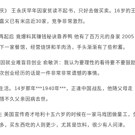
庆》 王永庆早年因家贫读不起书，只好去做买卖。16岁的
嘉义已有米店近30家，竞争非常激烈。
起后 竟爆料其赚钱秘诀靠养鸭 他有了百万元的身家 2005
下一家餐馆，经营烧饼和羊肉汤，手头渐渐有了些积蓄。
生因就业难盲目创业 俞敏洪：我认为要理性的看待要不要鼓
次创业经历的话是一件非常非常遗憾的事情。
。14岁那年***1940年***，正逢中国战乱，他随父母走
惜不久父亲因病去世。
生 美国宣传奇才哈利十五六岁的时候在一家马戏团做童工，
多，买东西吃的人则更少，尤其是饮料，很少有人问津。