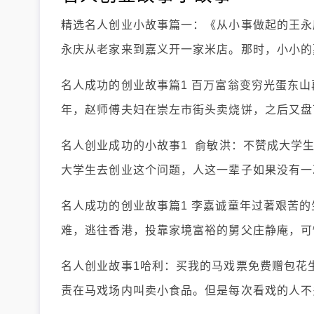
精选名人创业小故事篇一：《从小事做起的王永
永庆从老家来到嘉义开一家米店。那时，小小的
名人成功的创业故事篇1 百万富翁变穷光蛋东山再
年，赵师傅夫妇在崇左市街头卖烧饼，之后又盘
名人创业成功的小故事1 俞敏洪：不赞成大学
大学生去创业这个问题，人这一辈子如果没有一
名人成功的创业故事篇1 李嘉诚童年过著艰苦的生活
难，逃往香港，投靠家境富裕的舅父庄静庵，可
名人创业故事1哈利：买我的马戏票免费赠包花
责在马戏场内叫卖小食品。但是每次看戏的人不