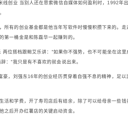
米线创业 当别人还在思索微信自媒体如何盈利时，1992年
。
，所有的创业基金都是他当年写软件时慢慢积攒下来的。走
的第一桶金是和陈磊华一起赚到的。
艾乐 两位搭档跟鲍艾乐讲：“如果你不强势，也不可能坐在这里
措辞：“我只是有不喜欢的就会说出来。
富豪，刘强东16年的创业经历贯穿着自强不息的精神，足以
生活和学费，开了寿司店后有结余，除了可以给母亲一些钱
他之后开办红薯店的关键启动资金。