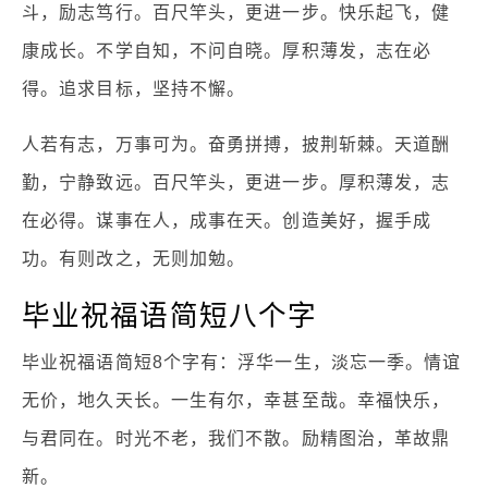
斗，励志笃行。百尺竿头，更进一步。快乐起飞，健
康成长。不学自知，不问自晓。厚积薄发，志在必
得。追求目标，坚持不懈。
人若有志，万事可为。奋勇拼搏，披荆斩棘。天道酬
勤，宁静致远。百尺竿头，更进一步。厚积薄发，志
在必得。谋事在人，成事在天。创造美好，握手成
功。有则改之，无则加勉。
毕业祝福语简短八个字
毕业祝福语简短8个字有：浮华一生，淡忘一季。情谊
无价，地久天长。一生有尔，幸甚至哉。幸福快乐，
与君同在。时光不老，我们不散。励精图治，革故鼎
新。