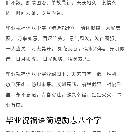
们不散。励精图治，革故鼎新。天长地久，友情永
固！时间为证，岁月为名。
毕业祝福语八个字（精选72句） 前途似锦，大展宏
图。 万事如意，百尺竿头。 意气风发，发奋图强。
一人当关，万夫莫开。 如花美眷，似水流年。 光阴似
箭，日月如梭。 日光倾城，独念友人。
毕业祝福语八个字介绍如下：矢志向学，敢于胜利。
放飞梦想，畅想未来。展翅高飞，前程似锦！相隔千
里，永不忘记。青春常驻，健康幸福。红红火火，事
业有成。
毕业祝福语简短励志八个字