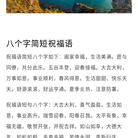
八个字简短祝福语
祝福语简短八个字如下：阖家幸福，生活美满。愿与
同僚，共分此乐。五谷丰登，迎春接福。大吉大利，
万事如意。事业顺利，春风得意。生活甜甜、快乐天
天。财源滚滚，财运亨通。夏季炎热，注意防暑。
祝福语短句八个字：大吉大利，喜气盈盈。生活如
意，事业高升。瑞雪迎春，阳春召我。太平有象，幸
福无疆。敬贺开张，并祝吉祥。如山如阜，大德大
年。如松如鹤，多寿多福。爱情永固，螽斯衍庆。