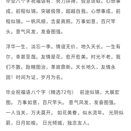
毕业八个字祝福语有：努力拼搏，锐意进取。心想事
成，前程似锦。突破极限，超越自我。心想事成，前
程似锦。一帆风顺，吉星高照。万事如意，百尺竿
头。意气风发，发奋图强。
浮华一生，淡忘一季。情谊无价，地久天长。一生有
尔，幸甚至哉。友情是花，愈开愈美。时光不老，我
们不散。励精图治，革故鼎新。天长地久，友情永
固！时间为证，岁月为名。
毕业祝福语八个字（精选72句） 前途似锦，大展宏
图。 万事如意，百尺竿头。 意气风发，发奋图强。
一人当关，万夫莫开。 如花美眷，似水流年。 光阴似
箭，日月如梭。 日光倾城，独念友人。