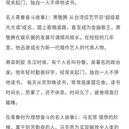
常关起门，独自一人不停地读书。
名人青春奋斗故事1：萧敬腾 从台湾综艺节目“超级星
光大道”成名，踏上歌唱道路，直至成为金曲歌王，萧
敬腾在娱乐圈的发展可谓顺风顺水。在短短的几年
里，他迅速成长为新一代唱作艺人的代表人物。
悬梁刺股 东汉时候，有个人名叫孙敬，是著名的政治
家。他年轻时勤奋好学，经常关起门，独自一人不停
地读书。 每天从早到晚读书，常常是废寝忘食。读书
时间长，劳累了，还不休息。时间久了，疲倦得直打
瞌睡。
在青春时为理想奋斗的名人故事1：马克思 理想的阶
梯，属于刻苦勤奋的人。马克思为实现解放全人类的