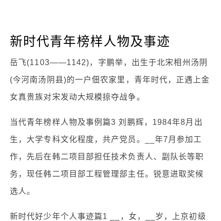
新时代青年榜样人物及事迹
岳飞(1103——1142)，字鹏举，出生于北宋相州汤阴
(今河南汤阴县)的一户佃农家里，青年时代，正遇上金
女真贵族对宋发动大规模掠夺战争。
当代青年榜样人物及事例篇3 刘鹏辉，1984年8月出
生，大学专科文化程度，共产党员。__年7月参加工
作，先后在韩二项目部担任技术负责人、副队长等职
务，现任韩二项目部工程管理部主任。锐意进取奖候
选人。
新时代好少年个人事迹篇1 __，女，__岁，上京初级