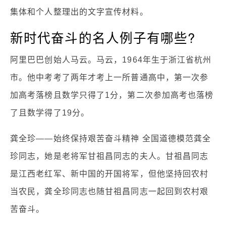
集体和个人整理出的文字宣传材料。
新时代奋斗的名人例子有哪些?
阿里巴巴创始人马云。马云，1964年生于浙江省杭州
市。他中考考了两年才考上一所普通高中，第一次参
加高考落榜且数学只得了1分，第二次参加高考也落榜
了且数学得了19分。
龚全珍——始终保持艰苦奋斗精神 全国道德模范龚全
珍同志，她是老将军甘祖昌同志的夫人。甘祖昌同志
是江西老红军、新中国的开国将军，但他坚持回农村
当农民，龚全珍同志也随甘祖昌同志一起回到农村艰
苦奋斗。