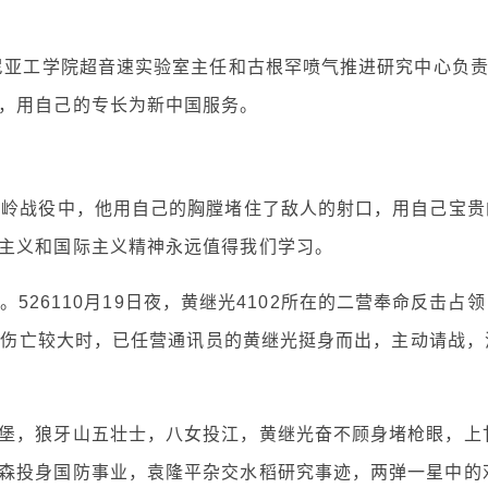
福尼亚工学院超音速实验室主任和古根罕喷气推进研究中心负
，用自己的专长为新中国服务。
甘岭战役中，他用自己的胸膛堵住了敌人的射口，用自己宝贵
主义和国际主义精神永远值得我们学习。
始。526110月19日夜，黄继光4102所在的二营奉命反击占领
阻、伤亡较大时，已任营通讯员的黄继光挺身而出，主动请战，
堡，狼牙山五壮士，八女投江，黄继光奋不顾身堵枪眼，上
森投身国防事业，袁隆平杂交水稻研究事迹，两弹一星中的