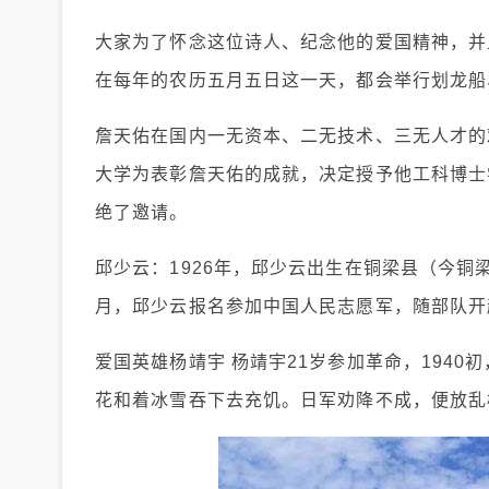
大家为了怀念这位诗人、纪念他的爱国精神，并
在每年的农历五月五日这一天，都会举行划龙船
詹天佑在国内一无资本、二无技术、三无人才的
大学为表彰詹天佑的成就，决定授予他工科博士
绝了邀请。
邱少云：1926年，邱少云出生在铜梁县（今铜梁
月，邱少云报名参加中国人民志愿军，随部队开
爱国英雄杨靖宇 杨靖宇21岁参加革命，194
花和着冰雪吞下去充饥。日军劝降不成，便放乱