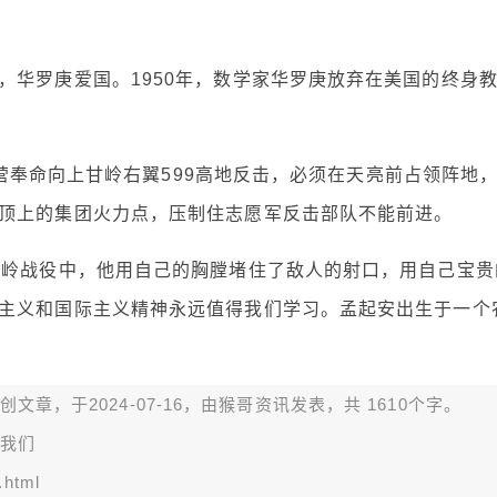
，华罗庚爱国。1950年，数学家华罗庚放弃在美国的终身
第2营奉命向上甘岭右翼599高地反击，必须在天亮前占领阵地
顶上的集团火力点，压制住志愿军反击部队不能前进。
甘岭战役中，他用自己的胸膛堵住了敌人的射口，用自己宝贵
主义和国际主义精神永远值得我们学习。孟起安出生于一个
章，于2024-07-16，由
猴哥资讯
发表，共 1610个字。
我们
.html