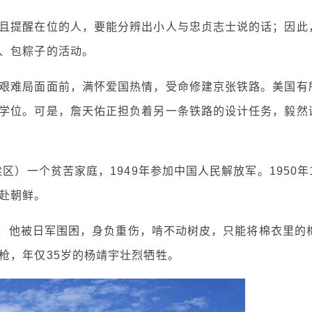
且提醒在位的人，要能分辨出小人与忠贞志士说的话；因此
、包粽子的活动。
艰难局面面前，满怀爱国热情，受命修建京张铁路。美国有
学位。可是，詹天佑正担负着另一条铁路的设计任务，毅然
区）一个贫苦家庭，1949年参加中国人民解放军。1950年
赴朝鲜。
0初，他被日军围困，身负重伤，啃不动树皮，只能将棉衣里的
枪，年仅35岁的杨靖宇壮烈牺牲。