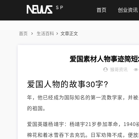
首页
创业资讯
首页
生活百科
文章正文
爱国素材人物事迹简短2
猴哥资讯
爱国人物的故事30字?
年，他已经成为国际知名的第一流数学家，并被
的祖国。
爱国英雄杨靖宇：杨靖宇21岁参加革命，194
棉花和着冰雪吞下去充饥。日军劝降不成，便放