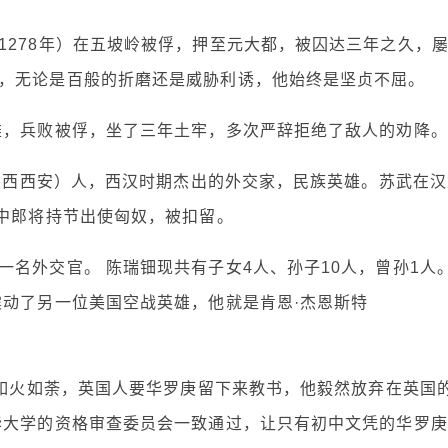
1278年）在五坡岭被俘，押至元大都，被囚达三年之久，
，无论是百般的折磨还是威胁利诱，他始终是坚贞不屈。
雄，兵败被俘，坐了三年土牢，多次严辞拒绝了敌人的劝降。
今陕西西安）人，西汉时期杰出的外交家，民族英雄。苏武在汉
以中郎将持节出使匈奴，被扣留。
名外交官。 陈瑞钿现共有子女4人、孙子10人，曾孙1人
震动了另一位美国空战英雄，他就是肯恩·杰恩斯特
得如火如荼，英国人要华罗庚留下来教书，他毅然放弃在英国
华大学的资格审查委员会一致通过，让只有初中文凭的华罗庚