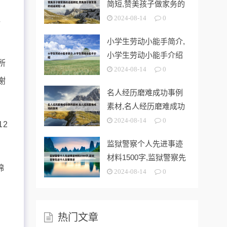
简短,赞美孩子做家务的
话语简短一
2024-08-14
0
，
小学生劳动小能手简介,
小学生劳动小能手介绍
所
2024-08-14
0
谢
名人经历磨难成功事例
素材,名人经历磨难成功
的事例
2024-08-14
0
12
监狱警察个人先进事迹
材料1500字,监狱警察先
棉
进个人
2024-08-14
0
热门文章