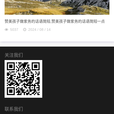
赞美孩子做家务的话语简短,赞美孩子做家务的话语简短一点
5037
2024 / 08 / 14
关注我们
联系我们