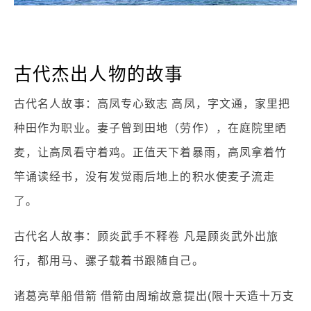
古代杰出人物的故事
古代名人故事：高凤专心致志 高凤，字文通，家里把
种田作为职业。妻子曾到田地（劳作），在庭院里晒
麦，让高凤看守着鸡。正值天下着暴雨，高凤拿着竹
竿诵读经书，没有发觉雨后地上的积水使麦子流走
了。
古代名人故事：顾炎武手不释卷 凡是顾炎武外出旅
行，都用马、骡子载着书跟随自己。
诸葛亮草船借箭 借箭由周瑜故意提出(限十天造十万支