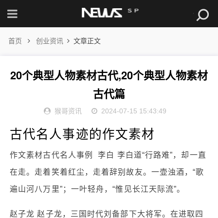
首页
创业资讯
文章正文
20个典型人物素材古代,20个典型人物素材
古代篇
猴哥资讯
2024-07-15 15:43:49
古代名人事迹的作文素材
作文素材古代名人事例 李白 李白道“行路难”，却一直
在走。走着笑着红尘，走着辞别故友。一壶浊酒，“歌
遍山河八万里”；一叶轻舟，“惟见长江天际流”。
赵子龙 赵子龙，三国时代刘备部下大将军。在进取四