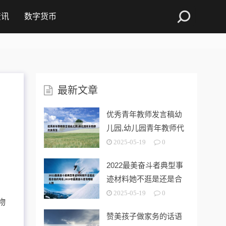
资讯
数字货币
最新文章
优秀青年教师发言稿幼
儿园,幼儿园青年教师代
表发言
2025-05-19
0
2022最美奋斗者典型事
迹材料她不逛是还是合
格的母亲
2025-05-19
0
物
赞美孩子做家务的话语