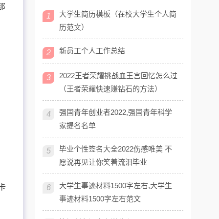
那
大学生简历模板（在校大学生个人简
1
历范文）
新员工个人工作总结
2
2022王者荣耀挑战血王宫回忆怎么过
3
（王者荣耀快速赚钻石的方法）
强国青年创业者2022,强国青年科学
4
家提名名单
毕业个性签名大全2022伤感唯美 不
5
愿说再见让你笑着流泪毕业
大学生事迹材料1500字左右,大学生
卡
6
事迹材料1500字左右范文