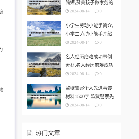
简短,赞美孩子做家务的
话语简短一
2024-08-14
0
骗
小学生劳动小能手简介,
小学生劳动小能手介绍
该
2024-08-14
0
的
名人经历磨难成功事例
素材,名人经历磨难成功
的事例
2024-08-14
0
监狱警察个人先进事迹
物
材料1500字,监狱警察先
进个人
2024-08-14
0
热门文章