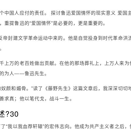
个中国人应付的责任。 探讨鲁迅爱国情怀的现实意义 爱国
，重提鲁迅的“爱国情怀”是必要的，更是重要的。
场反帝封建文学革命运动中来的。他是自觉投身到时代革命洪
。
千上万的老百姓做出贡献。在他的那场葬礼上，上万人来为
的为人——鲁迅先生。
的奴颜和媚骨。”读了《藤野先生》这篇文章后，我深深切切
善求真；他以笔代戈，战斗一生。
?30
下了“我以我血荐轩辕”的宏伟志向。他成为共产主义者之后，