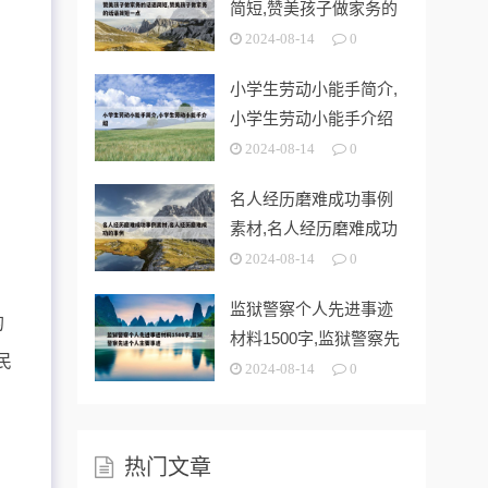
简短,赞美孩子做家务的
话语简短一
2024-08-14
0
校
小学生劳动小能手简介,
小学生劳动小能手介绍
2024-08-14
0
。
名人经历磨难成功事例
素材,名人经历磨难成功
的事例
2024-08-14
0
监狱警察个人先进事迹
的
材料1500字,监狱警察先
民
进个人
2024-08-14
0
热门文章