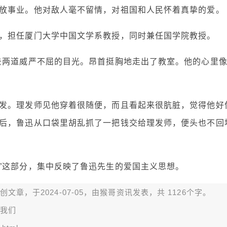
放事业。他对敌人毫不留情，对祖国和人民怀着真挚的爱。
，担任厦门大学中国文学系教授，同时兼任国学院教授。
去两道威严不屈的目光。昂首挺胸地走出了教室。他的心里
发。理发师见他穿着很随便，而且看起来很肮脏，觉得他好
后，鲁迅从口袋里胡乱抓了一把钱交给理发师，便头也不回
”这部分，集中反映了鲁迅先生的爱国主义思想。
章，于2024-07-05，由
猴哥资讯
发表，共 1126个字。
我们