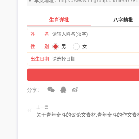
本文地址：
https://www.tthgroup.cn/file/57781
生肖详批
八字精批
姓 名
性 别
男
女
出生日期
分享：
上一篇:
关于青年奋斗的议论文素材,青年奋斗的作文素