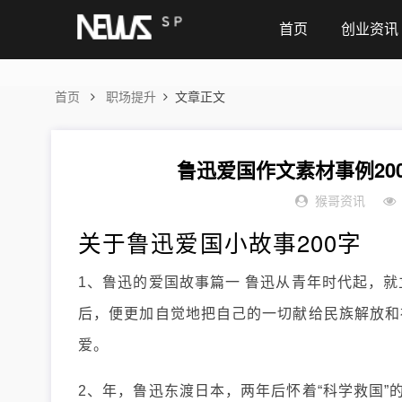
首页
创业资讯
首页
职场提升
文章正文
鲁迅爱国作文素材事例20
猴哥资讯
关于鲁迅爱国小故事200字
1、鲁迅的爱国故事篇一 鲁迅从青年时代起，就
后，便更加自觉地把自己的一切献给民族解放和
爱。
2、年，鲁迅东渡日本，两年后怀着“科学救国