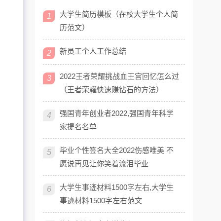
大学生简历模板（在校大学生个人简
1
历范文）
新员工个人工作总结
2
2022王者荣耀挑战血王宫回忆怎么过
3
（王者荣耀快速赚钻石的方法）
强国青年创业者2022,强国青年科学
4
家提名名单
毕业个性签名大全2022伤感唯美 不
5
愿说再见让你笑着流泪毕业
大学生事迹材料1500字左右,大学生
6
事迹材料1500字左右范文