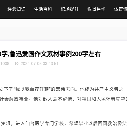
经验知识
生活百科
职场提升
猴哥易学
体育
0字,鲁迅爱国作文素材事例200字左右
1008
2024-07-05 03:43:51
立下了“我以我血荐轩辕”的宏伟志向。他成为共产主义者之
社会解放事业。他对敌人毫不留情，对祖国和人民怀着真挚
”的梦想，进入仙台医学专门学校，希望毕业以后回国救治像父