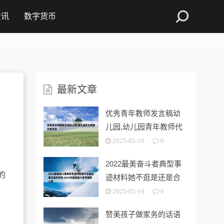
资讯
数字货币
最新文章
优秀青年教师发言稿幼
儿园,幼儿园青年教师代
表发言
2025-05-19
0
2022最美奋斗者典型事
的
迹材料她不逛是还是合
格的母亲
2025-05-19
0
赞美孩子做家务的话语