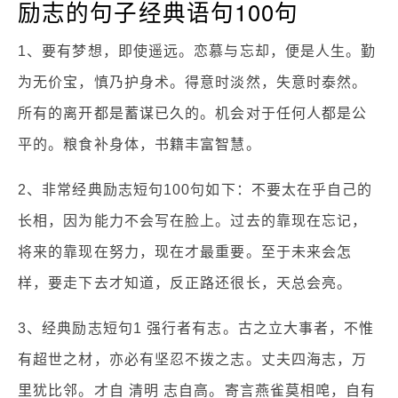
励志的句子经典语句100句
1、要有梦想，即使遥远。恋慕与忘却，便是人生。勤
为无价宝，慎乃护身术。得意时淡然，失意时泰然。
所有的离开都是蓄谋已久的。机会对于任何人都是公
平的。粮食补身体，书籍丰富智慧。
2、非常经典励志短句100句如下：不要太在乎自己的
长相，因为能力不会写在脸上。过去的靠现在忘记，
将来的靠现在努力，现在才最重要。至于未来会怎
样，要走下去才知道，反正路还很长，天总会亮。
3、经典励志短句1 强行者有志。古之立大事者，不惟
有超世之材，亦必有坚忍不拨之志。丈夫四海志，万
里犹比邻。才自 清明 志自高。寄言燕雀莫相唣，自有