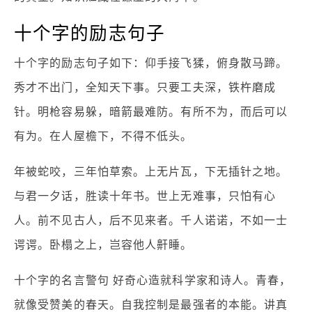
十个字的励志句子
十个字的励志句子如下：仰手接飞猱，俯身散马蹄。
秀才不出门，全知天下事。只要工夫深，铁杵磨成
针。明枪容易躲，暗箭最难防。有所不为，而后可以
有为。在人屋檐下，不得不低头。
年被蛇咬，三年怕草索。上无片瓦，下无插针之地。
与君一夕话，胜读十年书。世上无难事，只怕有心
人。前不见古人，后不见来者。千人诺诺，不如一士
谔谔。卧榻之上，岂容他人鼾睡。
十个字的名言警句 好奇心造就科学家和诗人。青春，
就像受赞美的春天。自我控制是最强者的本能。讲真