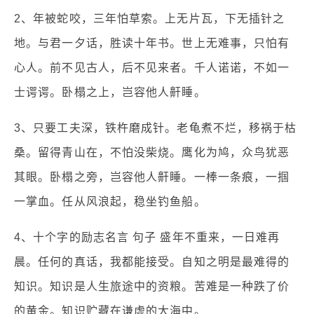
2、年被蛇咬，三年怕草索。上无片瓦，下无插针之
地。与君一夕话，胜读十年书。世上无难事，只怕有
心人。前不见古人，后不见来者。千人诺诺，不如一
士谔谔。卧榻之上，岂容他人鼾睡。
3、只要工夫深，铁杵磨成针。老龟煮不烂，移祸于枯
桑。留得青山在，不怕没柴烧。鹰化为鸠，众鸟犹恶
其眼。卧榻之旁，岂容他人鼾睡。一棒一条痕，一掴
一掌血。任从风浪起，稳坐钓鱼船。
4、十个字的励志名言 句子 盛年不重来，一日难再
晨。任何的真话，我都能接受。自知之明是最难得的
知识。知识是人生旅途中的资粮。苦难是一种跌了价
的黄金。知识贮藏在谦虚的大海中。