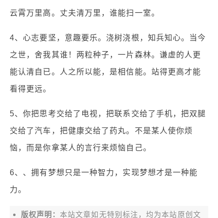
云霄万里高。丈夫清万里，谁能扫一室。
4、心志要坚，意趣要乐。浇树浇根，知兵知心。当今
之世，舍我其谁！两粒种子，一片森林。谦虚的人更
能认清自已。人之所以能，是相信能。站得更高才能
看得更远。
5、你把思考交给了电视，把联系交给了手机，把双腿
交给了汽车，把健康交给了药丸。不是某人使你烦
恼，而是你拿某人的言行来烦恼自己。
6、、拥有梦想只是一种智力，实现梦想才是一种能
力。
版权声明：
本站文章如无特别标注，均为本站原创文