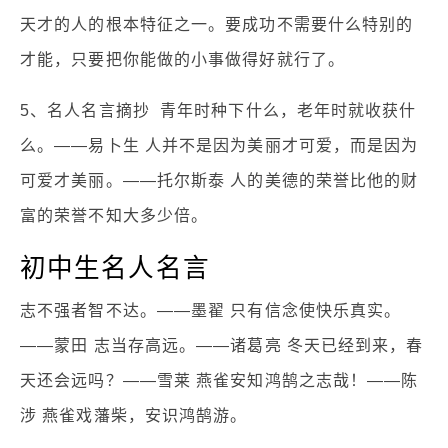
天才的人的根本特征之一。要成功不需要什么特别的
才能，只要把你能做的小事做得好就行了。
5、名人名言摘抄 青年时种下什么，老年时就收获什
么。——易卜生 人并不是因为美丽才可爱，而是因为
可爱才美丽。——托尔斯泰 人的美德的荣誉比他的财
富的荣誉不知大多少倍。
初中生名人名言
志不强者智不达。——墨翟 只有信念使快乐真实。
——蒙田 志当存高远。——诸葛亮 冬天已经到来，春
天还会远吗？——雪莱 燕雀安知鸿鹄之志哉！——陈
涉 燕雀戏藩柴，安识鸿鹄游。