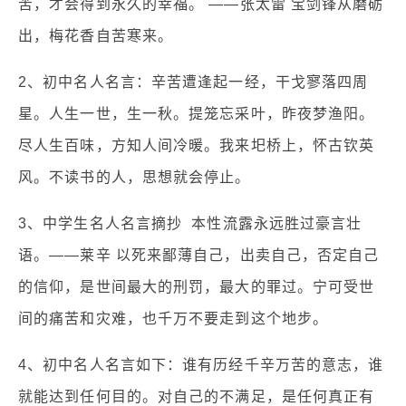
苦，才会得到永久的幸福。 ——张太雷 宝剑锋从磨砺
出，梅花香自苦寒来。
2、初中名人名言：辛苦遭逢起一经，干戈寥落四周
星。人生一世，生一秋。提笼忘采叶，昨夜梦渔阳。
尽人生百味，方知人间冷暖。我来圯桥上，怀古钦英
风。不读书的人，思想就会停止。
3、中学生名人名言摘抄 本性流露永远胜过豪言壮
语。——莱辛 以死来鄙薄自己，出卖自己，否定自己
的信仰，是世间最大的刑罚，最大的罪过。宁可受世
间的痛苦和灾难，也千万不要走到这个地步。
4、初中名人名言如下：谁有历经千辛万苦的意志，谁
就能达到任何目的。对自己的不满足，是任何真正有