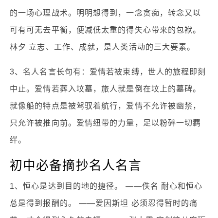
的一场心理战术。明明想得到，一念贪痴，转念又以
可有可无去平衡，便减低太重的得失心带来的包袱。
林夕 立志、工作、成就，是人类活动的三大要素。
3、名人名言长句有：爱情若被束缚，世人的旅程即刻
中止。爱情若葬入坟墓，旅人就是倒在坟上的墓碑。
就像船的特点是被驾驭着航行，爱情不允许被幽禁，
只允许被推向前。爱情纽带的力量，足以粉碎一切羁
绊。
初中必备摘抄名人名言
1、恒心是达到目的地的捷径。 ——佚名 耐心和恒心
总是得到报酬的。 ——爱因斯坦 必须忍得暂时的痛