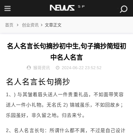
首页
创业资讯
文章正文
名人名言长句摘抄初中生,句子摘抄简短初
中名人名言
猴哥资讯
2024-06-22 23:52:52
名人名言长句摘抄
1、) 与其皱着眉头送人一件贵重礼品，不如面带笑容
送人一件小礼物。无名氏 2) 锦城虽乐，不如回故乡；
乐园虽好，非久留之地。归去来兮。
2、名人名言长句：所谓什么都不屑，不过是自己设计