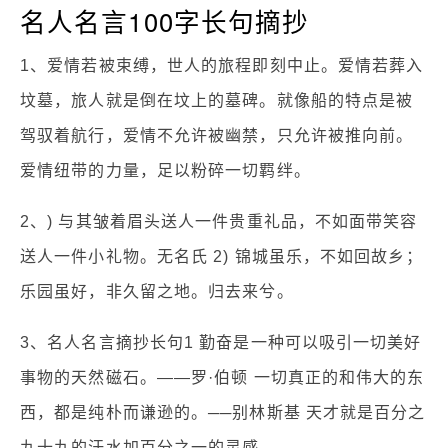
名人名言100字长句摘抄
1、爱情若被束缚，世人的旅程即刻中止。爱情若葬入
坟墓，旅人就是倒在坟上的墓碑。就像船的特点是被
驾驭着航行，爱情不允许被幽禁，只允许被推向前。
爱情纽带的力量，足以粉碎一切羁绊。
2、) 与其皱着眉头送人一件贵重礼品，不如面带笑容
送人一件小礼物。无名氏 2) 锦城虽乐，不如回故乡；
乐园虽好，非久留之地。归去来兮。
3、名人名言摘抄长句1 勤奋是一种可以吸引一切美好
事物的天然磁石。——罗·伯顿 一切真正的和伟大的东
西，都是纯朴而谦逊的。──别林斯基 天才就是百分之
九十九的汗水加百分之一的灵感。