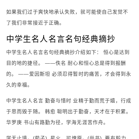
如果我们过于爽快地承认失败，就可能使自己发觉不
了我们非常接近于正确。
中学生名人名言名句经典摘抄
中学生名人名言名句经典摘抄介绍如下： 恒心是达到
目的地的捷径。 ——佚名 耐心和恒心总是得到报酬
的。 ——爱因斯坦 必须忍得暂时的痛苦，才会得到永
久的幸福。
中学生名人名言 勤奋与惜时 业精于勤而荒于嬉，行成
于思而毁于随。 韩愈 聪明出于勤奋，天才在于积累。
华罗庚 书山有路勤为径，学海无涯苦作舟。
学无止境。(荀子) 星火，可燎原。(尚书) 要有毅力，