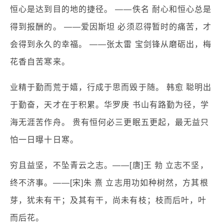
恒心是达到目的地的捷径。 ——佚名 耐心和恒心总是
得到报酬的。 ——爱因斯坦 必须忍得暂时的痛苦，才
会得到永久的幸福。 ——张太雷 宝剑锋从磨砺出，梅
花香自苦寒来。
业精于勤而荒于嬉，行成于思而毁于随。 韩愈 聪明出
于勤奋，天才在于积累。华罗庚 书山有路勤为径，学
海无涯苦作舟。 贵有恒何必三更眠五更起，最无益只
怕一日曝十日寒。
穷且益坚，不坠青云之志。——[唐]王 勃 立志不坚，
终不济事。——[宋]朱 熹 立志用功如种树然，方其根
芽，犹未有干；及其有干，尚未有枝；枝而后叶，叶
而后花。