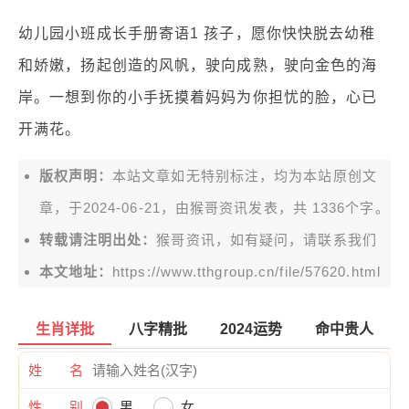
幼儿园小班成长手册寄语1 孩子，愿你快快脱去幼稚
和娇嫩，扬起创造的风帆，驶向成熟，驶向金色的海
岸。一想到你的小手抚摸着妈妈为你担忧的脸，心已
开满花。
版权声明：
本站文章如无特别标注，均为本站原创文
章，于2024-06-21，由
猴哥资讯
发表，共 1336个字。
转载请注明出处：
猴哥资讯，如有疑问，请联系我们
本文地址：
https://www.tthgroup.cn/file/57620.html
生肖详批
八字精批
2024运势
命中贵人
姓 名
性 别
男
女