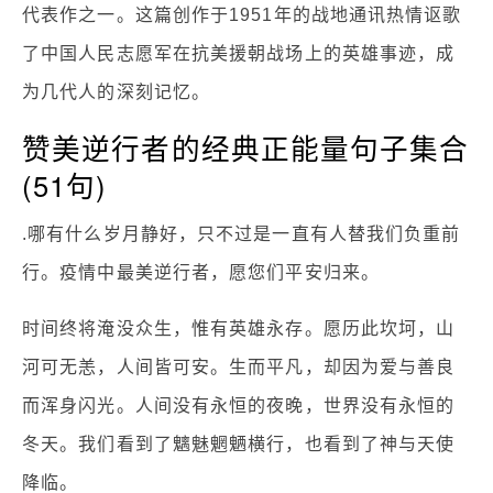
代表作之一。这篇创作于1951年的战地通讯热情讴歌
了中国人民志愿军在抗美援朝战场上的英雄事迹，成
为几代人的深刻记忆。
赞美逆行者的经典正能量句子集合
(51句)
.哪有什么岁月静好，只不过是一直有人替我们负重前
行。疫情中最美逆行者，愿您们平安归来。
时间终将淹没众生，惟有英雄永存。愿历此坎坷，山
河可无恙，人间皆可安。生而平凡，却因为爱与善良
而浑身闪光。人间没有永恒的夜晚，世界没有永恒的
冬天。我们看到了魑魅魍魉横行，也看到了神与天使
降临。