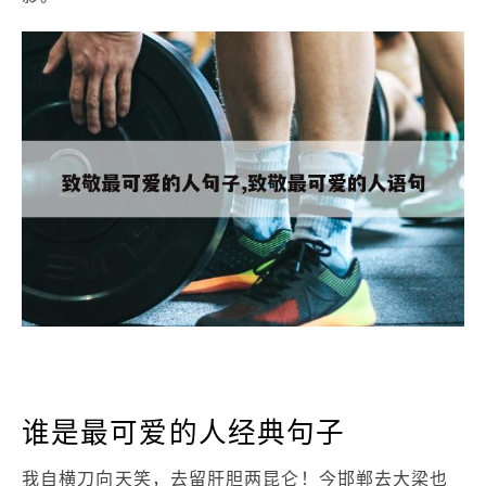
谁是最可爱的人经典句子
我自横刀向天笑，去留肝胆两昆仑！今邯郸去大梁也