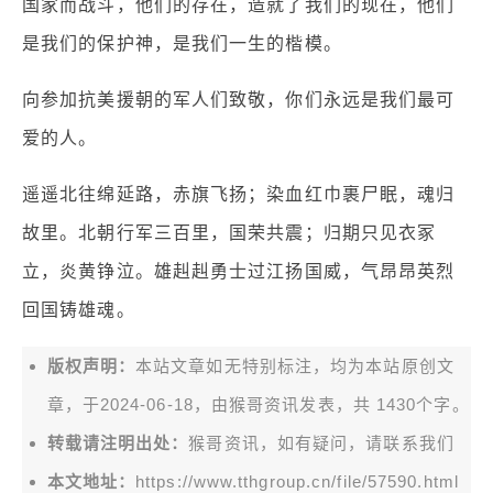
国家而战斗，他们的存在，造就了我们的现在，他们
是我们的保护神，是我们一生的楷模。
向参加抗美援朝的军人们致敬，你们永远是我们最可
爱的人。
遥遥北往绵延路，赤旗飞扬；染血红巾裹尸眠，魂归
故里。北朝行军三百里，国荣共震；归期只见衣冢
立，炎黄铮泣。雄赳赳勇士过江扬国威，气昂昂英烈
回国铸雄魂。
版权声明：
本站文章如无特别标注，均为本站原创文
章，于2024-06-18，由
猴哥资讯
发表，共 1430个字。
转载请注明出处：
猴哥资讯，如有疑问，请联系我们
本文地址：
https://www.tthgroup.cn/file/57590.html