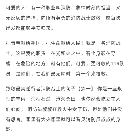
可爱的人！有一种职业叫消防，危情时刻的担当，义
无反顾的选择，向所有英勇的消防战士致敬！愿每次
出发都能够平安归来。
把青春献给祖国，把生命献给人民！我是一名消防战
士，这是我的职责！在光和火之中，有个身影在穿
梭；在危险的地方，就有他们。可爱，更可敬的119队
员，是你们，在我们最无助时，第一个来抢救。
致敬最美逆行者消防战士的句子【篇一】 你是一座永
恒的丰碑，海枯石烂，沧海桑田，也依然会屹立在人
们心间。 消防员叔叔在救火中受了伤，但是他们并没
有怨言，哪里有大火哪里就可以看见消防员叔叔的身
影。