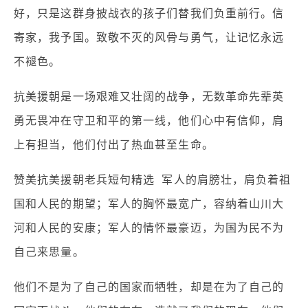
好，只是这群身披战衣的孩子们替我们负重前行。信
寄家，我予国。致敬不灭的风骨与勇气，让记忆永远
不褪色。
抗美援朝是一场艰难又壮阔的战争，无数革命先辈英
勇无畏冲在守卫和平的第一线，他们心中有信仰，肩
上有担当，他们付出了热血甚至生命。
赞美抗美援朝老兵短句精选 军人的肩膀壮，肩负着祖
国和人民的期望；军人的胸怀最宽广，容纳着山川大
河和人民的安康；军人的情怀最豪迈，为国为民不为
自己来思量。
他们不是为了自己的国家而牺牲，却是在为了自己的