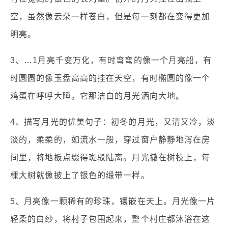
空，虽然像云朵一样苍白，但是每一刻都在变得更加
明亮。
3、…1月亮千变万化，有时弯弯的像一个月亮船，有
时圆圆的像玉盘高高的挂在天空，有时椭圆的像一个
鸡蛋在呼呼大睡。它那洁白的月光洒向大地。
4、描写月光的优美句子：初冬的月光，又清又冷，淡
淡的，柔柔的，如流水一般，穿过窗户静静地泻在房
间里，将地板点缀得斑驳陆离。月光撒在树枝上，每
棵大树就像披上了银色的缎带一样。
5、月亮像一颗稀有的珍珠，镶嵌在天上。月光像一片
轻柔的白纱，将村子包围起来，整个村庄都沐浴在这