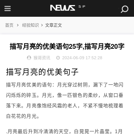
首页
经验知识
文章正文
描写月亮的优美语句25字,描写月亮20字
猴哥资讯
2024-06-09 17:52:28
描写月亮的优美句子
描写月亮优美的语句：月光穿过树阴，漏下了一地闪
闪烁烁的碎玉。月光，像一匹银色的柔纱，从窗口垂
落下来。月亮像饱经风霜的老人，不紧不慢地梳理着
白花花的月光。
.月亮最后升到冷清清的天空，白晃晃一片晶莹。1月