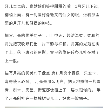
牙儿弯弯的，像姑娘们笑得甜甜的嘴。1月牙儿下边，
柳梢上面，有一对星好像微笑的仙女的眼，逗着那歪
歪的月牙儿和轻摆的柳枝。
描写月亮的优美句子：月上中天，皎洁温柔，柔和的
月光把夜晚烘托出一片平静与祥和，月亮的光落在树
丫上，落下斑驳的黑影，零星的像是碎条儿挂在树丫
上一般。
描写月亮的优美句子盘点 篇1 月亮小得像一只发卡，
弯得使人心醉。 月亮是那么明亮，把大地照得一片雪
青，树木、房屋、街道都像镀上了一层水银似的。 半
个月亮斜挂在一棵槐树尖儿上，好像一瓣橘子。