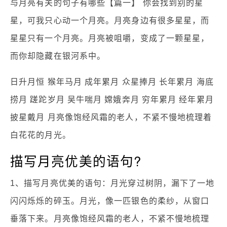
与月亮有关的句子有哪些【篇一】 你会找到别的星
星，可我只心动一个月亮。月亮身边有很多星星，而
星星只有一个月亮。月亮被咀嚼，变成了一颗星星，
而你却隐藏在银河系中。
日升月恒 猴年马月 成年累月 众星捧月 长年累月 海底
捞月 蹉跎岁月 吴牛喘月 嫦娥奔月 穷年累月 经年累月
披星戴月 月亮像饱经风霜的老人，不紧不慢地梳理着
白花花的月光。
描写月亮优美的语句?
1、描写月亮优美的语句：月光穿过树阴，漏下了一地
闪闪烁烁的碎玉。月光，像一匹银色的柔纱，从窗口
垂落下来。月亮像饱经风霜的老人，不紧不慢地梳理