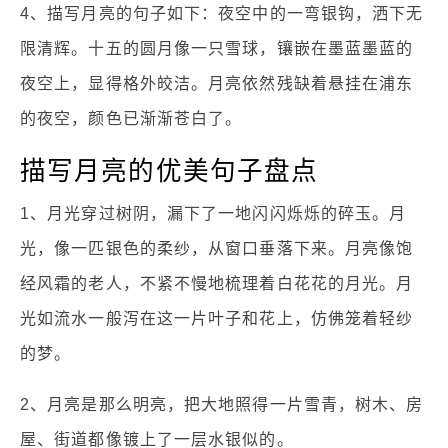
4、描写月亮的句子如下：夜空中的一弯银钩，洒下无
限清辉。十五的圆月像一只雪球，镶嵌在墨蓝墨蓝的
夜空上，显得格外皎洁。月亮依然残缺着悬挂在浦东
的夜空，颜色已渐渐苍白了。
描写月亮的优美句子盘点
1、月光穿过树阴，漏下了一地闪闪烁烁的碎玉。月
光，像一匹银色的柔纱，从窗口垂落下来。月亮像饱
经风霜的老人，不紧不慢地梳理着白花花的月光。月
光如流水一般泻在这一片叶子和花上，仿佛笼着轻纱
的梦。
2、月亮是那么明亮，把大地照得一片雪青，树木、房
屋、街道都像镀上了一层水银似的。