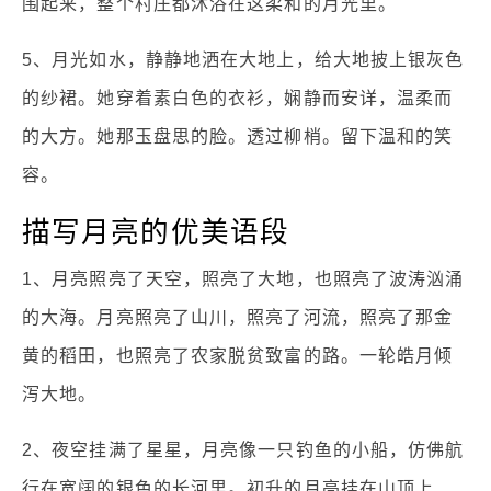
围起来，整个村庄都沐浴在这柔和的月光里。
5、月光如水，静静地洒在大地上，给大地披上银灰色
的纱裙。她穿着素白色的衣衫，娴静而安详，温柔而
的大方。她那玉盘思的脸。透过柳梢。留下温和的笑
容。
描写月亮的优美语段
1、月亮照亮了天空，照亮了大地，也照亮了波涛汹涌
的大海。月亮照亮了山川，照亮了河流，照亮了那金
黄的稻田，也照亮了农家脱贫致富的路。一轮皓月倾
泻大地。
2、夜空挂满了星星，月亮像一只钓鱼的小船，仿佛航
行在宽阔的银色的长河里。初升的月亮挂在山顶上