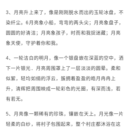
3、月亮升上来了，像是刚刚脱水而出的玉轮冰盘，不
染纤尘。6月亮象小船，弯弯的两头尖；月亮象盘子，
圆圆的好清洁；月亮象孩子，时而和我捉迷藏；月亮
象天使，守护着你和我。
4、一轮洁白的明月，像一个银盘嵌在深蓝的空中，洒
下一片银光．月亮周围罩上了一层淡淡的圆晕。柔和
似絮，轻均如绢的浮云，簇拥着盈盈的皓月冉冉上
升，清辉把周围映成一轮彩色的光圈，有深而浅，若
有若无。
5、月亮像一颗稀有的珍珠，镶嵌在天上。月光像一片
轻柔的白纱，将村子包围起来，整个村庄都沐浴在这