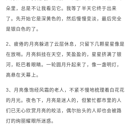
朵里，总是不让我看见它。我等了半天它终于出来
了。先开始它是深黄色的，然后慢慢变淡，最后完全
是银白色的了。
2、疲倦的月亮躲进了云层休息，只留下几颗星星像是
在放哨。月亮斜挂在天空，笑盈盈的，星星挤满了银
河，眨巴着眼睛。一轮圆月升起来了，像一盏明灯，
高悬在天幕上。
3、月亮像饱经风霜的老人，不紧不慢地梳理着白花花
的月光。夜色下，月亮是迷人的，但繁忙都市里的人
们已无心欣赏月亮的皎洁，偶尔抬头的人却也会被路
灯的绚丽耀眼所迷惑。