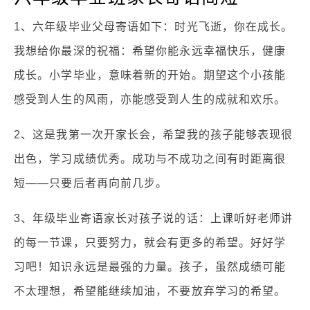
1、六年级毕业父母寄语如下：时光飞逝，你在成长。
我想给你最深的祝福：希望你能永远幸福快乐，健康
成长。小学毕业，意味着新的开始。期望这个小孩能
感受到人生的风雨，亦能感受到人生的成就和欢乐。
2、这是我第一次开家长会，希望我的孩子能够表现很
出色，学习成绩优秀。成功与不成功之间有时距离很
短——只要后者再向前几步。
3、年级毕业寄语家长对孩子说的话：上课听好老师讲
的每一节课，只要努力，就会有更多的希望。好好学
习吧！知识永远是最强的力量。孩子，虽然成绩可能
不太理想，希望能继续加油，不要放弃学习的希望。