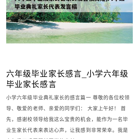
六年级毕业家长感言_小学六年级
毕业家长感言
小学六年级毕业典礼家长的感言篇一 尊敬的各位校领
导、敬爱的老师、亲爱的同学们： 大家上午好！ 首
先，感谢校领导给我这么宝贵的机会，能作为一名毕
业生家长代表来表达心声，让我感到非常荣幸。我是