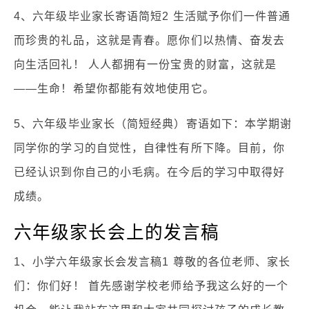
4、六年级毕业家长寄语简短2 生活赋予你们一件普通
而珍贵的礼品，这就是青春。愿你们以热情、奋发去
向生活回礼！ 人人都拥有一份宝贵的财富，这就是
——生命！希望你都能有效地使用它。
5、六年级毕业家长（简短经典）寄语如下：本学期谢
同学你的学习的自觉性，自律性有所下降。目前，你
已经认识到你自己的小毛病。在今后的学习中取得好
成绩。
六年级家长会上的发言稿
1、小学六年级家长会发言稿1 尊敬的各位老师、家长
们：你们好！ 首先感谢学校老师给予我这么好的一个