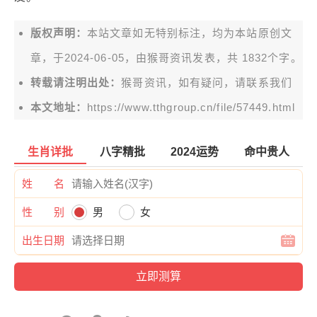
版权声明：
本站文章如无特别标注，均为本站原创文
章，于2024-06-05，由
猴哥资讯
发表，共 1832个字。
转载请注明出处：
猴哥资讯，如有疑问，请联系我们
本文地址：
https://www.tthgroup.cn/file/57449.html
生肖详批
八字精批
2024运势
命中贵人
姓 名
性 别
男
女
出生日期