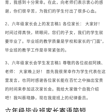
育，我感到十分荣幸。在此，向老师们表示衷心的感
谢，你们很辛苦，为我们的学生付出了很多心血。
2、六年级家长会上的发言稿1 各位家长： 大家好！
时间过得真快，转眼间，您们的子女，我们的学生就
要毕业了。毕业班的教学质量是学校和家长的“门面”，
毕业班的教学工作是非常紧张的。
3、六年级家长会学生发言稿1 尊敬的各位叔叔阿姨、
老师： 大家晚上好！ 首先我很荣幸作为学生代表在这
里发言，也同时感谢各位家长能在百忙之中抽出宝贵
的时间来参加这次家长会。我给大家做个自我介绍
吧！我叫蔡晓静，现在我是班上的纪律委员。
六年级毕业班家长寄语简短