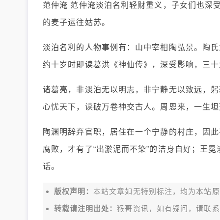
范仲淹 范仲淹淡泊名利轻财重义，子女们也深
的麦子运往姑苏。
淡泊名利的人物事例有：山中宰相陶弘景。陶氏
约十岁时即读葛洪《神仙传》，深受影响，三十
诸葛亮，非淡泊无以明志，非宁静无以致远，躬
心忧天下，读破万卷神交古人。周恩来，一生坦
陶渊明辞弃官职，居住在一个宁静的村庄，因此
腐败，才有了“出淤泥而不染”的洁身自好；王冕
话。
版权声明：
本站文章如无特别标注，均为本站原创文
转载请注明出处：
猴哥资讯，如有疑问，请联系