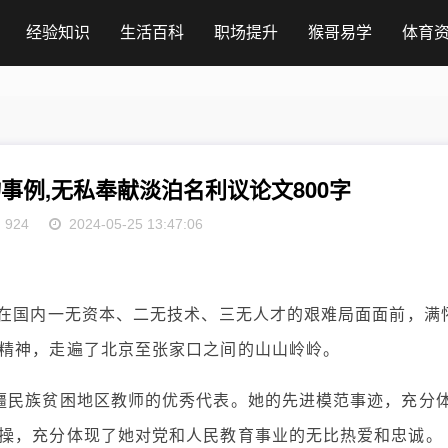
经验知识
生活百科
职场提升
猴哥易学
体育
事例,无私奉献淡泊名利议论文800字
924
2024-05-25 13:47:06
，在国内一无资本、二无技术、三无人才的艰难局面面前，满
精神，走遍了北京至张家口之间的山山岭岭。
疆民族贫困地区教师的优秀代表。她的先进模范事迹，充分
操，充分体现了她对党和人民教育事业的无比热爱和忠诚。