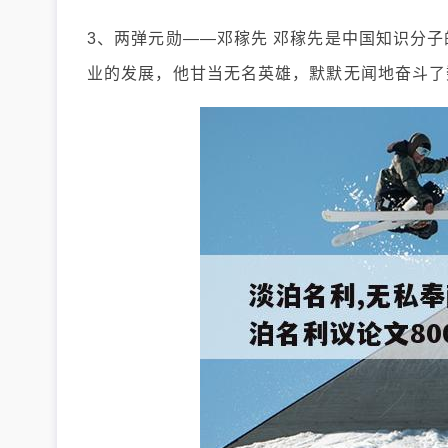
3、两弹元勋——邓稼先 邓稼先是中国知识分
业的发展，他甘当无名英雄，默默无闻地奋斗了