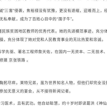
碱“三害”侵袭，焦裕禄没有犹豫，更没有退缩，迎难而上，
无私奉献，成为了百姓心目中的“孺子牛”。
疆民族贫困地区教师的优秀代表。她的先进模范事迹，充分
操，充分体现了她对党和人民教育事业的无比热爱和忠诚。
代科学先驱、著名工程师詹天佑，在国内一无资本、二无技术
建 京张铁路 。
鞠躬尽瘁。莱特兄弟，虽为世界知名人物，但他们却完全没
参加无意义的宴会，从不接待新闻记者。
皆习医术，且有武功。他自幼聪慧，约十岁时即读葛洪《神仙