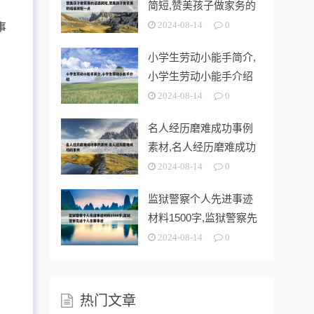
简短,赞美孩子做家务的
话语简短一
2024-08-14
0
事
小学生劳动小能手简介,
小学生劳动小能手介绍
2024-08-14
0
名人经历磨难成功事例
素材,名人经历磨难成功
的事例
2024-08-14
0
监狱警察个人先进事迹
材料1500字,监狱警察先
进个人
2024-08-14
0
热门文章