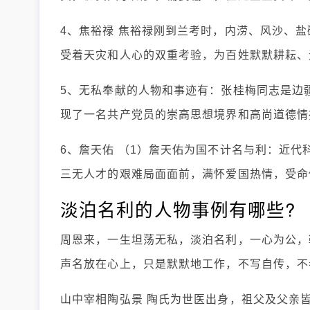
4、焦裕禄 焦裕禄刚到兰考时，内涝、风沙、盐
受着天灾和人心的双重考验，为百姓默默耕耘、
5、无私奉献的人物和事迹有：张桂梅同志是边
现了一名共产党员的崇高思想境界和高尚道德情
6、詹天佑 （1）詹天佑为国不计名与利：近
三无人才的艰难局面面前，满怀爱国热情，受命修
淡泊名利的人物事例有哪些?
周恩来，一生坦荡无私，淡泊名利，一心为公，
声名放在心上，只是默默地工作，不写自传，不
山中宰相陶弘景 陶氏为世医出身，祖父及父亲