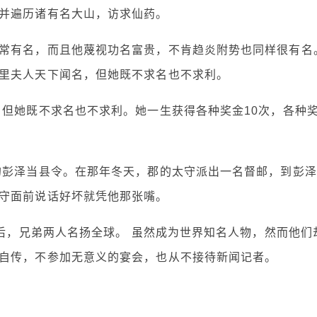
并遍历诸有名大山，访求仙药。
常有名，而且他蔑视功名富贵，不肯趋炎附势也同样很有名
里夫人天下闻名，但她既不求名也不求利。
，但她既不求名也不求利。她一生获得各种奖金10次，各种
的彭泽当县令。在那年冬天，郡的太守派出一名督邮，到彭泽
守面前说话好坏就凭他那张嘴。
验后，兄弟两人名扬全球。 虽然成为世界知名人物，然而他们
自传，不参加无意义的宴会，也从不接待新闻记者。