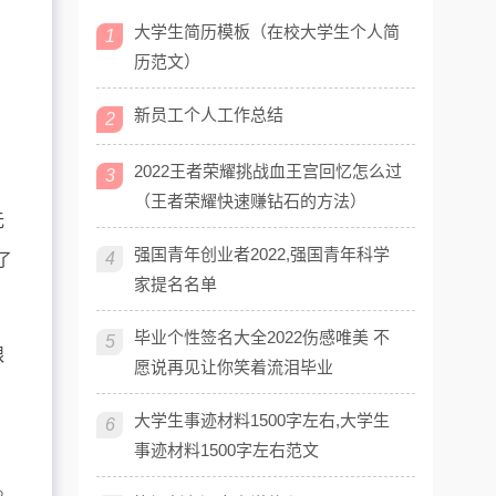
大学生简历模板（在校大学生个人简
1
历范文）
新员工个人工作总结
2
2022王者荣耀挑战血王宫回忆怎么过
3
（王者荣耀快速赚钻石的方法）
无
强国青年创业者2022,强国青年科学
4
了
家提名名单
毕业个性签名大全2022伤感唯美 不
5
艰
愿说再见让你笑着流泪毕业
大学生事迹材料1500字左右,大学生
6
事迹材料1500字左右范文
。