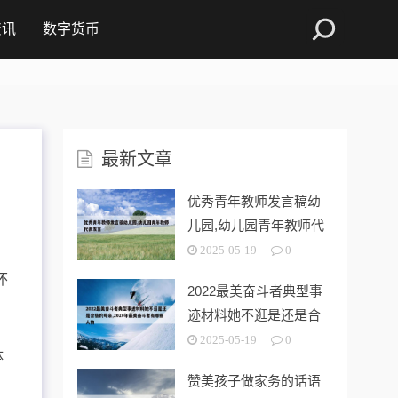
资讯
数字货币
最新文章
优秀青年教师发言稿幼
儿园,幼儿园青年教师代
表发言
2025-05-19
0
怀
2022最美奋斗者典型事
迹材料她不逛是还是合
格的母亲
2025-05-19
0
体
赞美孩子做家务的话语