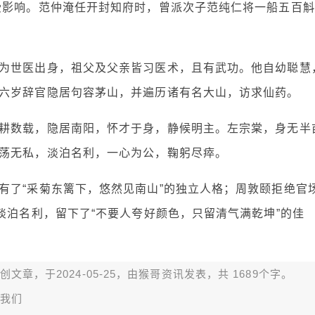
受影响。范仲淹任开封知府时，曾派次子范纯仁将一船五百斛
为世医出身，祖父及父亲皆习医术，且有武功。他自幼聪慧
六岁辞官隐居句容茅山，并遍历诸有名大山，访求仙药。
耕数载，隐居南阳，怀才于身，静候明主。左宗棠，身无半
荡无私，淡泊名利，一心为公，鞠躬尽瘁。
有了“采菊东篱下，悠然见南山”的独立人格；周敦颐拒绝官
淡泊名利，留下了“不要人夸好颜色，只留清气满乾坤”的佳
章，于2024-05-25，由
猴哥资讯
发表，共 1689个字。
我们