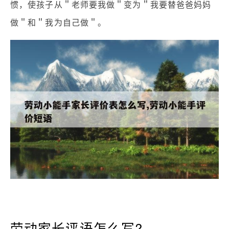
惯，使孩子从＂老师要我做＂变为＂我要替爸爸妈妈
做＂和＂我为自己做＂。
劳动家长评语怎么写?