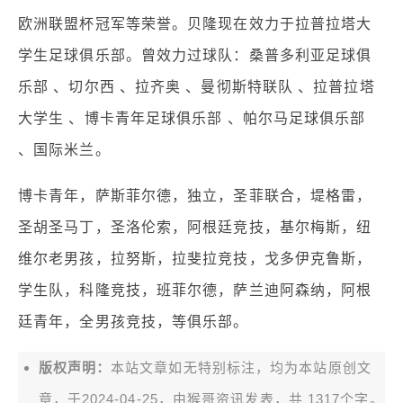
欧洲联盟杯冠军等荣誉。贝隆现在效力于拉普拉塔大
学生足球俱乐部。曾效力过球队：桑普多利亚足球俱
乐部 、切尔西 、拉齐奥 、曼彻斯特联队 、拉普拉塔
大学生 、博卡青年足球俱乐部 、帕尔马足球俱乐部
、国际米兰。
博卡青年，萨斯菲尔德，独立，圣菲联合，堤格雷，
圣胡圣马丁，圣洛伦索，阿根廷竞技，基尔梅斯，纽
维尔老男孩，拉努斯，拉斐拉竞技，戈多伊克鲁斯，
学生队，科隆竞技，班菲尔德，萨兰迪阿森纳，阿根
廷青年，全男孩竞技，等俱乐部。
版权声明：
本站文章如无特别标注，均为本站原创文
章，于2024-04-25，由
猴哥资讯
发表，共 1317个字。