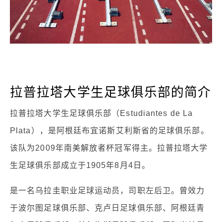
拉普拉塔大学生足球俱乐部的简介
拉普拉塔大学生足球俱乐部（Estudiantes de La
Plata），是阿根廷布宜诺斯艾利斯省的足球俱乐部。
该队为2009年南美解放者杯冠军得主。拉普拉塔大学
生足球俱乐部成立于1905年8月4日。
是一名乌拉圭职业足球运动员，司职左后卫。曾效力
于波尔图足球俱乐部、克卢日足球俱乐部、阿根廷青