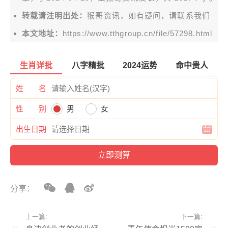
转载请注明出处：
猴哥资讯，如有疑问，请联系我们
本文地址：
https://www.tthgroup.cn/file/57298.html
生肖详批
八字精批
2024运势
命中贵人
姓 名
性 别
男
女
出生日期
分享：
上一篇:
下一篇: