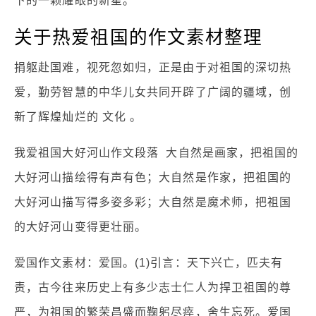
下的一颗耀眼的新星。
关于热爱祖国的作文素材整理
捐躯赴国难，视死忽如归，正是由于对祖国的深切热
爱，勤劳智慧的中华儿女共同开辟了广阔的疆域，创
新了辉煌灿烂的 文化 。
我爱祖国大好河山作文段落 大自然是画家，把祖国的
大好河山描绘得有声有色；大自然是作家，把祖国的
大好河山描写得多姿多彩；大自然是魔术师，把祖国
的大好河山变得更壮丽。
爱国作文素材：爱国。(1)引言：天下兴亡，匹夫有
责，古今往来历史上有多少志士仁人为捍卫祖国的尊
严，为祖国的繁荣昌盛而鞠躬尽瘁，舍生忘死。爱国