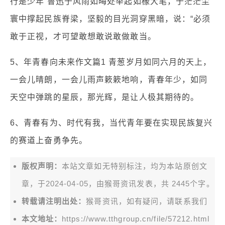
行是少年 鲁迅于风雨如晦处举起如椽大笔，于茫茫尘
寰中撑起民族脊梁，坚毅的目光洞穿黑暗，说：“必须
敢于正视，才可望敢想敢说敢做敢当。
5、年青春向未来作文篇1 青葱岁月如同六月的天上，
一会儿晴朗，一会儿雨声簌簌地响，青春年少，如同
天空中弹跳的星辰，那光辉，是让人极其期待的。
6、青春有为、时代有我，当代青年要在实现民族复兴
的赛道上奋勇争先。
版权声明：
本站文章如无特别标注，均为本站原创文
章，于2024-04-05，由
猴哥资讯
发表，共 2445个字。
转载请注明出处：
猴哥资讯，如有疑问，请联系我们
本文地址：
https://www.tthgroup.cn/file/57212.html