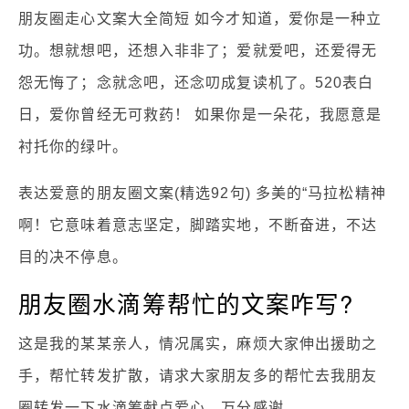
朋友圈走心文案大全简短 如今才知道，爱你是一种立
功。想就想吧，还想入非非了；爱就爱吧，还爱得无
怨无悔了；念就念吧，还念叨成复读机了。520表白
日，爱你曾经无可救药！ 如果你是一朵花，我愿意是
衬托你的绿叶。
表达爱意的朋友圈文案(精选92句) 多美的“马拉松精神
啊！它意味着意志坚定，脚踏实地，不断奋进，不达
目的决不停息。
朋友圈水滴筹帮忙的文案咋写?
这是我的某某亲人，情况属实，麻烦大家伸出援助之
手，帮忙转发扩散，请求大家朋友多的帮忙去我朋友
圈转发一下水滴筹献点爱心，万分感谢。