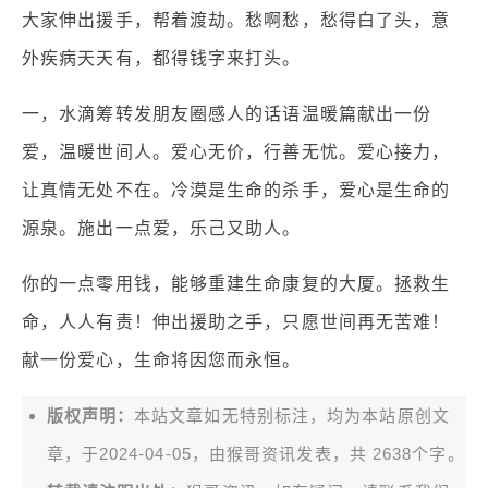
大家伸出援手，帮着渡劫。愁啊愁，愁得白了头，意
外疾病天天有，都得钱字来打头。
一，水滴筹转发朋友圈感人的话语温暖篇献出一份
爱，温暖世间人。爱心无价，行善无忧。爱心接力，
让真情无处不在。冷漠是生命的杀手，爱心是生命的
源泉。施出一点爱，乐己又助人。
你的一点零用钱，能够重建生命康复的大厦。拯救生
命，人人有责！伸出援助之手，只愿世间再无苦难！
献一份爱心，生命将因您而永恒。
版权声明：
本站文章如无特别标注，均为本站原创文
章，于2024-04-05，由
猴哥资讯
发表，共 2638个字。