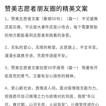
赞美志愿者朋友圈的精美文案
1、赞美志愿者文案（集锦50句）（篇一） 不论盛典
还是灾难，不论是大事件还是小场合，每个需要帮助
的地方都能看到志愿者奔跑着的身影。
2、无私的爱心，无限的希望。志愿路上，不言辛苦。
漫漫长路携手进，凭君传语报平安。
3、赞美志愿者文案创意50字通用（篇一） 既要有开
拓垦荒的勇气，又要有甘心搭桥的精神。
4、爱心献社会，真情送人间。面对疫情我无能为力，
但我愿尽自己微薄之力与疫情对抗到底，我愿“冬以
尽，春可期，山河无恙，人间皆安”。让微笑传递在心