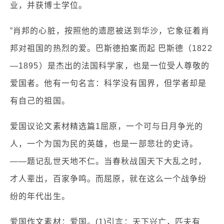
业，并获博士学位。
”肖邦的心脏，按照他的遗愿被送到华沙，它象征着肖
邦对祖国的热烈的爱。巴斯德拍案而起 巴斯德（1822
—1895）是杰出的法国科学家，也是一位受人尊敬的
爱国者。他有一句名言：科学没有国界，但学者却是
有自己的祖国。
爱国议论文素材精选篇1屈原，一个可与日月争光的
人，一个为国为民的英雄，也是一部悲壮的史诗。
——题记乱世天地不仁。当春秋战国天下大乱之时，
才人辈出，百家争鸣。而屈原，就在这么一个战争纷
纷的年代出生。
爱国作文素材：爱国。(1)引言：天下兴亡，匹夫有