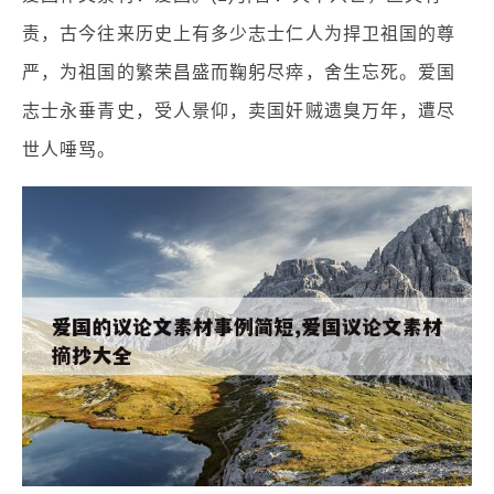
责，古今往来历史上有多少志士仁人为捍卫祖国的尊
严，为祖国的繁荣昌盛而鞠躬尽瘁，舍生忘死。爱国
志士永垂青史，受人景仰，卖国奸贼遗臭万年，遭尽
世人唾骂。