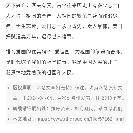
天下兴亡，匹夫有责，古今往来历史上有多少志士仁
人为捍卫祖国的尊严，为祖国的繁荣昌盛而鞠躬尽
瘁，舍生忘死。爱国志士永垂青史，受人景仰，卖国
奸贼遗臭万年，遭尽世人唾骂。
描写爱国的优美句子 爱祖国，为祖国的前途而奋斗，
是时代赋予我们的神圣职责。我是中国人民的儿子。
我深情地爱着我的祖国和人民。
版权声明：
本站文章如无特别标注，均为本站原创文
章，于2024-04-04，由
猴哥资讯
发表，共 2340个字。
转载请注明出处：
猴哥资讯，如有疑问，请联系我们
本文地址：
https://www.tthgroup.cn/file/57162.html