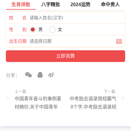
生肖详批
八字精批
2024运势
命中贵人
姓 名
性 别
男
女
出生日期
分享：
上一篇:
下一篇:
中国青年奋斗的事例素
中考励志语录简短霸气
材摘抄,关于中国青年
8个字,中考励志语录经
奋斗的议论文素材
典短句