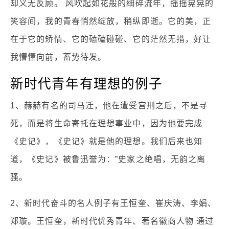
却义无反顾。 风吹起如花般的细碎流年，摇摇晃晃的
笑容间，我的青春悄然绽放，稍纵即逝。它的美，正
在于它的矫情、它的磕磕碰碰、它的茫然无措，好让
我懵懂向前，蓄势待发。
新时代青年有理想的例子
1、赫赫有名的司马迁，他在遭受宫刑之后，不是寻
死，而是将生命寄托在理想事业中，因为他要完成
《史记》，《史记》就是他的理想。我们后来也知
道，《史记》被鲁迅誉为：”史家之绝唱，无韵之离
骚。
2、新时代奋斗的名人例子有王恒奎、崔庆涛、李娟、
郑璇。王恒奎，新时代优秀青年、著名徽商人物 通过