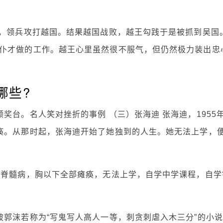
大，领兵攻打越国。结果越国战败，越王勾践于是被抓到吴国
仆才做的工作。越王心里虽然很不服气，但仍然极力装出忠
哪些?
奖台。名人笑对挫折的事例 （三）张海迪 张海迪，1955
痪。从那时起，张海迪开始了她独到的人生。她无法上学，
患脊髓病，胸以下全部瘫痪，无法上学，自学中学课程，自学
被郭沫若称为“写鬼写人高人一等，刺贪刺虐入木三分”的小说