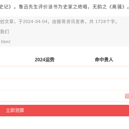
《史记》。鲁迅先生评价该书为史家之绝唱，无韵之《离骚》
章，于2024-04-04，由
猴哥资讯
发表，共 1728个字。
我们
.html
2024运势
命中贵人