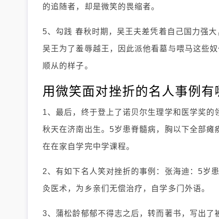
的追随者，却是微笑的畏缩者。
5、勾践 春秋时期，吴王夫差凭着自己国力强
吴王为了羞辱越王，因此派他看墓与喂马这些奴
顺从的样子。
用微笑面对挫折的名人事例有
1、最后，终于登上了诺贝尔生理学和医学奖的领
秋天在济南出生。5岁患脊髓病，胸以下全部瘫
在在家自学完中学课程。
2、有如下名人笑对挫折的事例：张海迪：5岁
灸医术，为乡亲们无偿治疗，自学多门外语。
3、蒲松龄郁郁不得志之后，转而著书，写出了