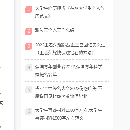
大学生简历模板（在校大学生个人简
1
历范文）
新员工个人工作总结
2
2022王者荣耀挑战血王宫回忆怎么过
3
（王者荣耀快速赚钻石的方法）
强国青年创业者2022,强国青年科学
4
此
家提名名单
毕业个性签名大全2022伤感唯美 不
5
条
愿说再见让你笑着流泪毕业
家
大学生事迹材料1500字左右,大学生
6
事迹材料1500字左右范文
动