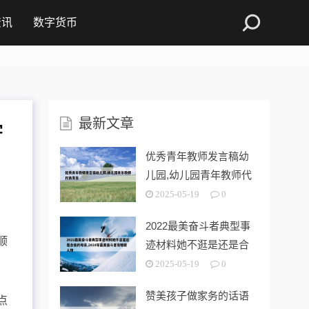
资讯
数字货币
最新文章
字
优秀青年教师发言稿幼
儿园,幼儿园青年教师代
表发言
2025-05-19
0
2022最美奋斗者典型事
顺
迹材料她不逛是还是合
格的母亲
2025-05-19
0
赞美孩子做家务的话语
点