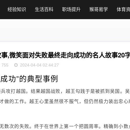
经验知识
生活百科
职场提升
猴哥易学
体育
事,微笑面对失败最终走向成功的名人故事20
755
2024-04-04 02:44:27
成功”的典型事例
领兵攻打越国。结果越国战败，越王勾践于是被抓到吴国。吴
才做的工作。越王心里虽然很不服气，但仍然极力装出忠心
无数次的失败。终于在世界上第一个把圆周率。精确到小数