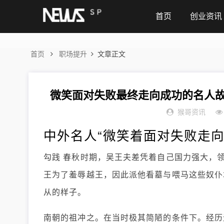
首页
创业资讯
首页
职场提升
文章正文
微笑面对失败最终走向成功的名人故
猴哥资讯
中外名人“微笑着面对失败走向
勾践 春秋时期，吴王夫差凭着自己国力强大，
王为了羞辱越王，因此派他看墓与喂马这些奴仆
从的样子。
南朝的祖冲之。在当时极其简陋的条件下。经历