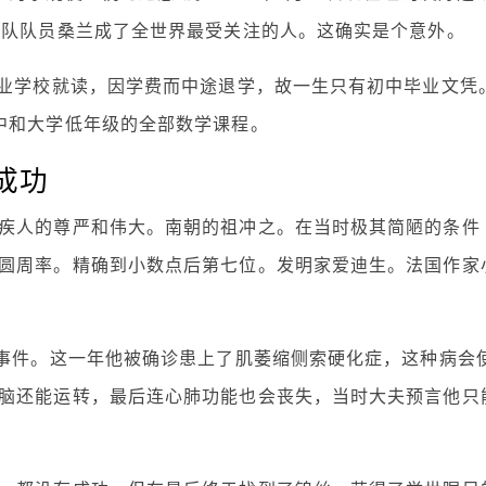
操队队员桑兰成了全世界最受关注的人。这确实是个意外。
职业学校就读，因学费而中途退学，故一生只有初中毕业文凭
中和大学低年级的全部数学课程。
成功
疾人的尊严和伟大。南朝的祖冲之。在当时极其简陋的条件
圆周率。精确到小数点后第七位。发明家爱迪生。法国作家
大事件。这一年他被确诊患上了肌萎缩侧索硬化症，这种病会
脑还能运转，最后连心肺功能也会丧失，当时大夫预言他只