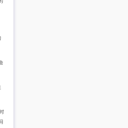
的
的
会
生
时
闷