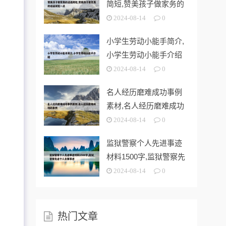
简短,赞美孩子做家务的
话语简短一
2024-08-14
0
小学生劳动小能手简介,
小学生劳动小能手介绍
2024-08-14
0
名人经历磨难成功事例
素材,名人经历磨难成功
的事例
2024-08-14
0
监狱警察个人先进事迹
材料1500字,监狱警察先
进个人
2024-08-14
0
热门文章