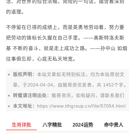
活、对世界的综合浓缩，简短的一句话，蕴含着深刻
的道理。
不停留在已得的成绩上，而是英勇地劳动着，努力要
把劳动的锦标长久握在自己手里。——奥斯特洛夫斯
基 不断的奋斗，就是走上成功之路。——孙中山 如烟
往事俱忘却，心底无私天地宽。
版权声明：
本站文章如无特别标注，均为本站原创文
章，于2024-04-04，由
猴哥资讯
发表，共 1452个字。
转载请注明出处：
猴哥资讯，如有疑问，请联系我们
本文地址：
https://www.tthgroup.cn/file/57054.html
生肖详批
八字精批
2024运势
命中贵人