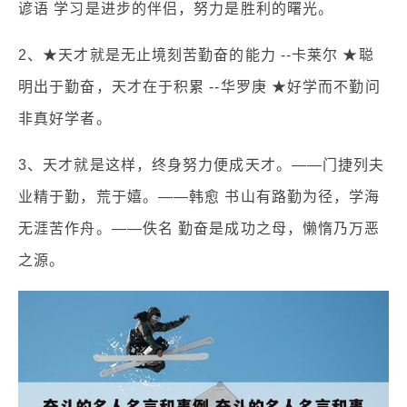
谚语 学习是进步的伴侣，努力是胜利的曙光。
2、★天才就是无止境刻苦勤奋的能力 --卡莱尔 ★聪
明出于勤奋，天才在于积累 --华罗庚 ★好学而不勤问
非真好学者。
3、天才就是这样，终身努力便成天才。——门捷列夫
业精于勤，荒于嬉。——韩愈 书山有路勤为径，学海
无涯苦作舟。——佚名 勤奋是成功之母，懒惰乃万恶
之源。