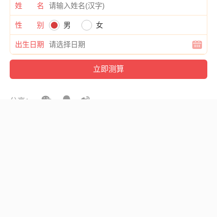
姓 名
性 别
男
女
出生日期
分享：
上一篇:
下一篇:
爱因斯坦的励志故事简
爱国素材事例摘抄大全
短,爱因斯坦的励志故
100字,关于爱国的素材
事简短100字
事例100字左右
相关文章