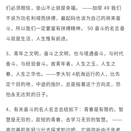
们必须相信，垒山不止就是幸福。 ——加缪 49 我们
不说为功名利禄而拼搏，最起码也该为自己的将来奋
斗，所以我们一定要富有拼搏精神。 50 奋斗的名言奋
斗就是生活，人生惟有前进。
3、青年之文明，奋斗之文明，也与境遇奋斗，与时代
奋斗，与经验奋斗。故青年者，人生之玉，人生之
春，人生之华也。——李大钊 4航海远行的人，比先
定个目的地，中途的指针，总是指着这个方向走，恐
怕永无达到的日子。
4、有关奋斗的名人名言总结如下：青春是有限的，智
慧是无穷的，趁短的青春，去学习无穷的智慧。 ——
高尔基趁年轻少壮去探求知识吧，它将弥补由于年老