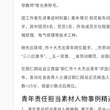
导教师”等光荣称号。
团工作者先进事迹材料篇1 基本情况 刨花板车
岁，其中团员6名，党员1名，所有成员文化程
械修理、电气修理等技术工种。
她先后获得_市十大杰出青年岗位能手、_市劳动
“三八红旗手”、_五一奖章、_省劳动模范、全
在铜仁网站设立首届“铜仁市十大杰出青年”评选
布，发动社会各界人士通过铜仁网站正式候选人
数×15分，保留小数点后两位。
青年责任担当素材人物事例精
1、青年责任担当素材人物事例 黄文秀：蓝谷