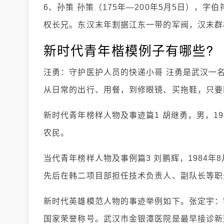
6、孙策 孙策（175年—200年5月5日），
权长兄。东汉末年割据江东一带的军阀，汉末群
新时代青年楷模例子有哪些?
汪勇：守护医护人员的快递小哥 汪勇是武汉一
从日常的出行、用餐，到修眼镜、买拖鞋，只要
新时代青年榜样人物及事迹篇1 胡继勇，男，1
农民。
当代青年榜样人物及事例篇3 刘鹏辉，1984年
先后在韩二项目部担任技术负责人、副队长等职
新时代英雄模范人物的事迹举例如下。张定宇：
国家荣誉称号。武汉市金银潭医院是最早接诊新