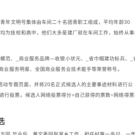
间青年文明号集体由车间二十名团青职工组成，平均年龄30
度均为技校和高中，他们大多是建厂就在车间工作，始终从事
模范、_商业服务品牌—收银小状元、_省巾帼建功标兵、_
国商业服务明星、全国商业服务业技术能手等荣誉称号。
活动专题页面，并将20名正式候选人的主要事迹材料进行公
进行投票。候选人网络投票得分=自己获得的票数÷网络得票
选
一方园 毕业后，黄文秀回到家乡工作，担任村第一书记。一