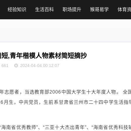
经验知识
生活百科
职场提升
猴哥易学
体育
短,青年楷模人物素材简短摘抄
661
2024-04-04 00:12:07
志愿者，当选教育部2006中国大学生十大年度人物。 全
7年6月生，中共党员，生前系甘肃省兰州市二十四中学生活指
海南省优秀教师”、“三亚十大杰出青年”、“海南省优秀科技