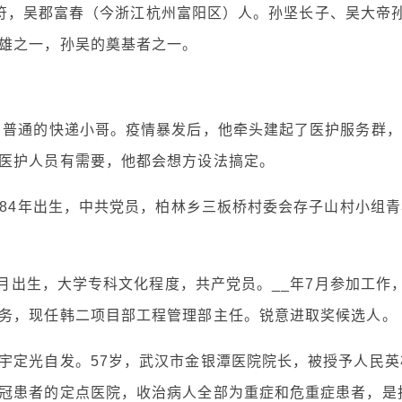
字伯符，吴郡富春（今浙江杭州富阳区）人。孙坚长子、吴大帝
雄之一，孙吴的奠基者之一。
名普通的快递小哥。疫情暴发后，他牵头建起了医护服务群，
医护人员有需要，他都会想方设法搞定。
984年出生，中共党员，柏林乡三板桥村委会存子山村小组青
8月出生，大学专科文化程度，共产党员。__年7月参加工作
务，现任韩二项目部工程管理部主任。锐意进取奖候选人。
宇定光自发。57岁，武汉市金银潭医院院长，被授予人民英
冠患者的定点医院，收治病人全部为重症和危重症患者，是