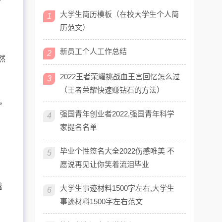
大学生简历模板（在校大学生个人简
1
历范文）
富
新员工个人工作总结
2
然
2022王者荣耀挑战血王宫回忆怎么过
3
（王者荣耀快速赚钻石的方法）
，
强国青年创业者2022,强国青年科学
4
家提名名单
毕业个性签名大全2022伤感唯美 不
5
愿说再见让你笑着流泪毕业
越
大学生事迹材料1500字左右,大学生
6
事迹材料1500字左右范文