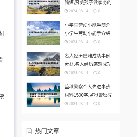
简短,赞美孩子做家务的
话语简短一
2024-08-14
0
小学生劳动小能手简介,
机
小学生劳动小能手介绍
2024-08-14
0
名人经历磨难成功事例
省
素材,名人经历磨难成功
的事例
2024-08-14
0
监狱警察个人先进事迹
材料1500字,监狱警察先
票
进个人
2024-08-14
0
热门文章
年