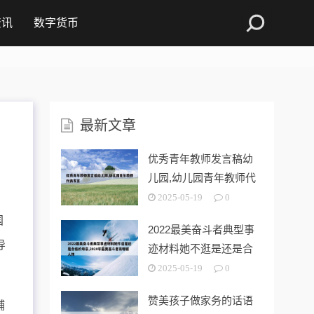
资讯
数字货币
最新文章
优秀青年教师发言稿幼
儿园,幼儿园青年教师代
表发言
2025-05-19
0
国
2022最美奋斗者典型事
导
迹材料她不逛是还是合
格的母亲
2025-05-19
0
赞美孩子做家务的话语
辅