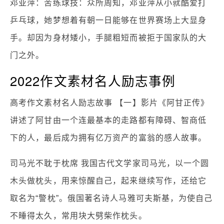
邓亚萍：苦练球技：众所周知，邓亚萍从小就酷爱打
乒乓球，她梦想着有朝一日能够在世界赛场上大显身
手。却因为身材矮小，手腿粗短而被拒于国家队的大
门之外。
2022作文素材名人励志事例
高考作文素材名人励志故事 【一】影片《阿甘正传》
讲述了阿甘由一个连最基本的走路都有障碍、智商低
下的人，最后成为拥有亿万资产的富翁的感人故事。
司马光不耽于枕席 我国古代文学家司马光，以一个圆
木头做枕头，用来惊醒自己，起来继续写作，还给它
取名为“警枕”。俄国著名诗人马雅可夫斯基，为使自己
不睡得太久，常用块大劈柴作枕头。