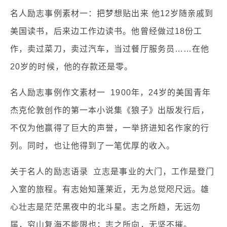
名人励志事例素材一：把梦想贴出来 他12岁随亲戚到
美国读书，后来边工作边读书。他曾经做过18份工
作，卖过菜刀，卖过汽车，当过餐厅服务员……在他
20岁的时候，他的存款还是零。
名人励志事例作文素材一 1900年，24岁的美国青年
杰克伦敦创作的第一本小说集《狼子》出版发行后，
不仅为他赢得了巨大的声誉，一举挤进知名作家的行
列。同时，也让他得到了一笔优厚的收入。
关于名人的励志语录 立志是事业的大门，工作是登门
入室的旅程。有志始知蓬莱近，无为总觉咫尺远。雄
心壮志是茫茫黑夜中的北斗星。志之所趋，无远勿
届，穷山复海不能限也；志之所向，无坚不摧。