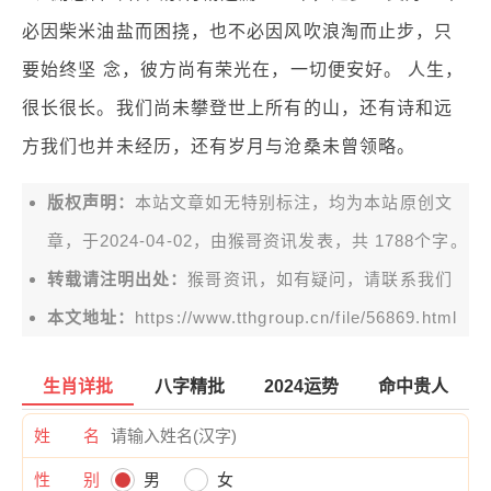
必因柴米油盐而困挠，也不必因风吹浪淘而止步，只
要始终坚 念，彼方尚有荣光在，一切便安好。 人生，
很长很长。我们尚未攀登世上所有的山，还有诗和远
方我们也并未经历，还有岁月与沧桑未曾领略。
版权声明：
本站文章如无特别标注，均为本站原创文
章，于2024-04-02，由
猴哥资讯
发表，共 1788个字。
转载请注明出处：
猴哥资讯，如有疑问，请联系我们
本文地址：
https://www.tthgroup.cn/file/56869.html
生肖详批
八字精批
2024运势
命中贵人
姓 名
性 别
男
女