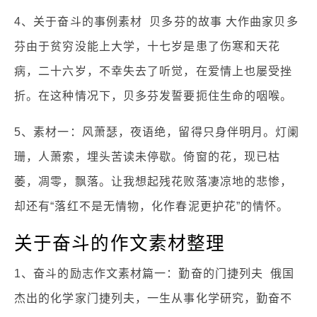
4、关于奋斗的事例素材 贝多芬的故事 大作曲家贝多
芬由于贫穷没能上大学，十七岁是患了伤寒和天花
病，二十六岁，不幸失去了听觉，在爱情上也屡受挫
折。在这种情况下，贝多芬发誓要扼住生命的咽喉。
5、素材一：风萧瑟，夜语绝，留得只身伴明月。灯阑
珊，人萧索，埋头苦读未停歇。倚窗的花，现已枯
萎，凋零，飘落。让我想起残花败落凄凉地的悲惨，
却还有“落红不是无情物，化作春泥更护花”的情怀。
关于奋斗的作文素材整理
1、奋斗的励志作文素材篇一：勤奋的门捷列夫 俄国
杰出的化学家门捷列夫，一生从事化学研究，勤奋不