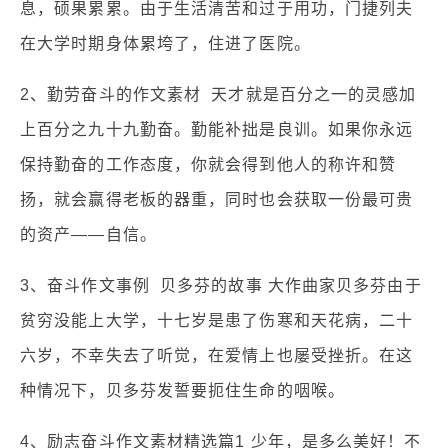
息，硕果累累。由于生活清苦和过于用功，门捷列夫
在大学时期身体累垮了，住进了医院。
2、勤劳奋斗的作文素材 天才就是百分之一的灵感加
上百分之九十九勤奋。勤能补拙是良训。如果你永远
保持勤奋的工作态度，你就会得到他人的称许和赞
扬，就会赢得老板的器重，同时也会获取一份最可贵
的资产——自信。
3、奋斗作文事例 贝多芬的故事 大作曲家贝多芬由于
贫穷没能上大学，十七岁是患了伤寒和天花病，二十
六岁，不幸失去了听觉，在爱情上也屡受挫折。在这
种情况下，贝多芬发誓要扼住生命的咽喉。
4、励志奋斗作文素材精选篇1 少年，是多么美好！不