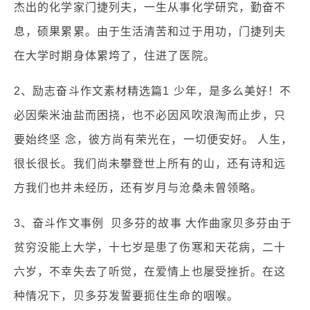
杰出的化学家门捷列夫，一生从事化学研究，勤奋不
息，硕果累累。由于生活清苦和过于用功，门捷列夫
在大学时期身体累垮了，住进了医院。
2、励志奋斗作文素材精选篇1 少年，是多么美好！不
必因柴米油盐而困挠，也不必因风吹浪淘而止步，只
要始终坚 念，彼方尚有荣光在，一切便安好。 人生，
很长很长。我们尚未攀登世上所有的山，还有诗和远
方我们也并未经历，还有岁月与沧桑未曾领略。
3、奋斗作文事例 贝多芬的故事 大作曲家贝多芬由于
贫穷没能上大学，十七岁是患了伤寒和天花病，二十
六岁，不幸失去了听觉，在爱情上也屡受挫折。在这
种情况下，贝多芬发誓要扼住生命的咽喉。