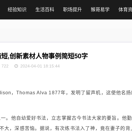
经验知识
生活百科
职场提升
猴哥易学
体育
短,创新素材人物事例简短50字
722
2024-04-01 18:15:44
ison，Thomas Alva 1877年，发明了留声机，这使他名
”之一。他自幼爱好书法，立志掌握古今书法大家的要旨。他勤
不大，深感苦恼。据说，有次练书法入了神，竟在妻子的背