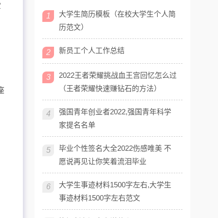
军
大学生简历模板（在校大学生个人简
1
历范文）
新员工个人工作总结
2
2022王者荣耀挑战血王宫回忆怎么过
3
（王者荣耀快速赚钻石的方法）
座
强国青年创业者2022,强国青年科学
4
家提名名单
，
毕业个性签名大全2022伤感唯美 不
5
愿说再见让你笑着流泪毕业
大学生事迹材料1500字左右,大学生
6
事迹材料1500字左右范文