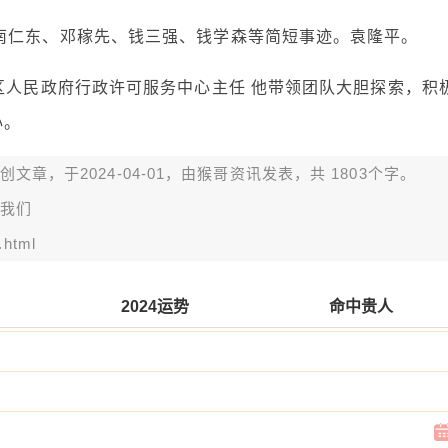
南仁东、邓稼先、钱三强、钱学森等简短事迹。袁隆平。
区人民政府行政许可服务中心主任 他带领团队大胆探索，积
心。
章，于2024-04-01，由
猴哥资讯
发表，共 1803个字。
我们
.html
2024运势
命中贵人