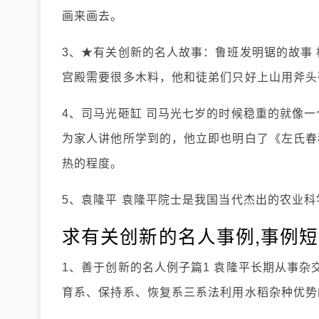
画来画去。
3、★有关创新的名人故事：鲁班发明锯的故事
宫殿需要很多木料，他和徒弟们只好上山用斧头
4、司马光砸缸 司马光七岁的时候稳重的就像
为家人讲他所学到的，他立即也明白了《左氏春
热的程度。
5、袁隆平 袁隆平院士是我国当代杰出的农业科
求有关创新的名人事例,事例短
1、善于创新的名人例子篇1 袁隆平长期从事杂
育系、保持系、恢复系三系法利用水稻杂种优势