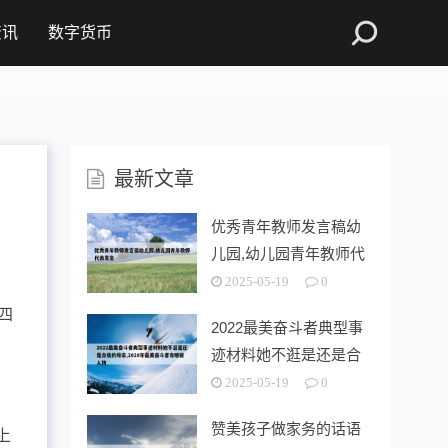
资讯
数字货币
最新文章
优秀青年教师发言稿幼
儿园,幼儿园青年教师代
表发言
2025-05-19
0
扬四
2022最美奋斗者典型事
迹材料她不逛是还是合
格的母亲
2025-05-19
0
赞美孩子做家务的话语
上