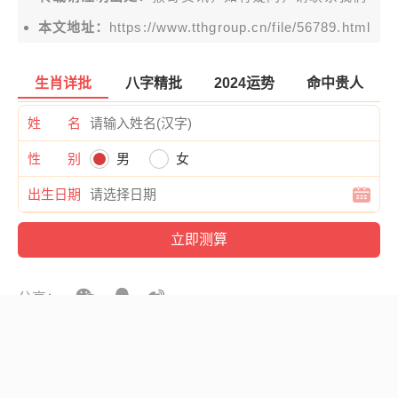
本文地址：
https://www.tthgroup.cn/file/56789.html
生肖详批
八字精批
2024运势
命中贵人
姓 名
性 别
男
女
出生日期
分享：
上一篇:
下一篇:
优秀青年教师个人主要
大班幼儿园成长手册内
事迹材料第三人称,优
容怎么写,幼儿园大班