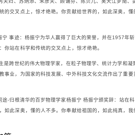
国秀夫妇、苏炳添、朱彦夫、顾诵芬、陈贝儿、吴天江梦南、
统的交叉点上，惊才绝艳。你贡献给世界的，如此深奥，懂
宁 事迹：杨振宁为华人赢得了巨大的荣誉，并在1957年斩
：你站在科学和传统的交叉点上，惊才绝艳。
先生是跨世纪的伟大物理学家，在粒子物理学、统计力学和凝
教事业，为国家的科技发展、中外科技文化交流作出了重要
同途-归根清华的百岁物理学家杨振宁 杨振宁颁奖辞：站在科
，如此深奥，懂的人不多。你奉献给祖国的，如此纯真，我