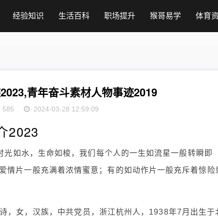
经验知识
生活百科
职场提升
猴哥易学
体育
023,青年奋斗素材人物事迹2019
585
2024-03-28 12:59:09
2023
 时光如水，生命如梭，我们每个人的一生如流星一般转瞬即
爱情片一般充满着浓情蜜意；有的如动作片一般充斥着惊险
樊锦诗，女，汉族，中共党员，浙江杭州人，1938年7月出生于