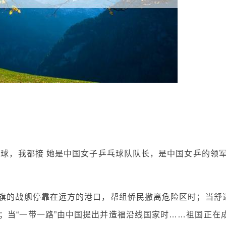
发球，我都接 她是中国女子乒乓球队队长，是中国女乒的领
红旗的战舰停靠在远方的港口，帮组侨民撤离危险区时；当舒
；当“一带一路”由中国提出并造福沿线国家时……祖国正在