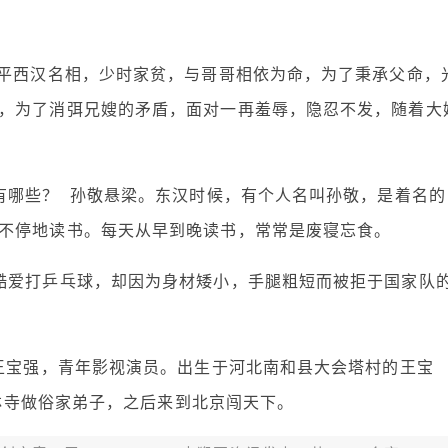
陈平西汉名相，少时家贫，与哥哥相依为命，为了秉承父命，
，为了消弭兄嫂的矛盾，面对一再羞辱，隐忍不发，随着大
有哪些？ 孙敬悬梁。东汉时候，有个人名叫孙敬，是着名的
不停地读书。每天从早到晚读书，常常是废寝忘食。
酷爱打乒乓球，却因为身材矮小，手腿粗短而被拒于国家队
 王宝强，青年影视演员。出生于河北南和县大会塔村的王宝
少林寺做俗家弟子，之后来到北京闯天下。