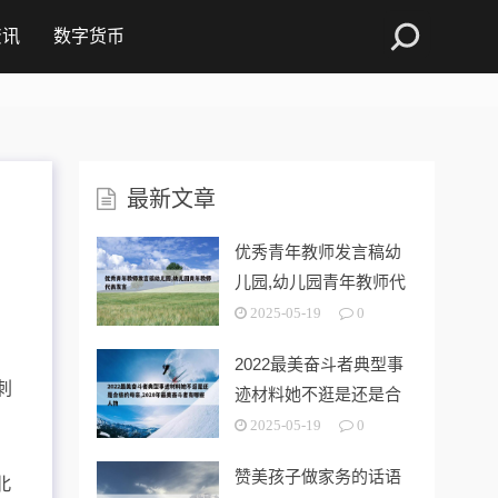
资讯
数字货币
最新文章
优秀青年教师发言稿幼
儿园,幼儿园青年教师代
表发言
2025-05-19
0
2022最美奋斗者典型事
刺
迹材料她不逛是还是合
格的母亲
2025-05-19
0
赞美孩子做家务的话语
北