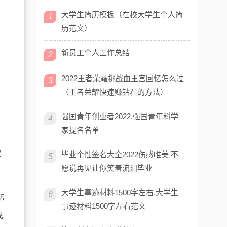
大学生简历模板（在校大学生个人简
1
历范文）
新员工个人工作总结
2
2022王者荣耀挑战血王宫回忆怎么过
3
（王者荣耀快速赚钻石的方法）
强国青年创业者2022,强国青年科学
4
家提名名单
军
毕业个性签名大全2022伤感唯美 不
5
愿说再见让你笑着流泪毕业
大学生事迹材料1500字左右,大学生
6
适
事迹材料1500字左右范文
成