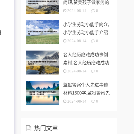
简短,赞美孩子做家务的
话语简短一
2024-08-14
0
小学生劳动小能手简介,
诵
小学生劳动小能手介绍
2024-08-14
0
名人经历磨难成功事例
素材,名人经历磨难成功
的事例
2024-08-14
0
监狱警察个人先进事迹
材料1500字,监狱警察先
进个人
2024-08-14
0
热门文章