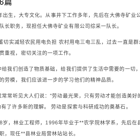
6篇
72年出生，大专文化。从事井下工作多年，先后在大佛寺矿业
队长职务，现担任大佛寺矿业有限公司综采一队长。
储蓄切实减轻农民用电负担 农村用电三电三乱，过去一直是群
贯重视，密切关注的一项工作。
活中给我们创造了物质基础，给我们提供了生活中需要的一切
的劳模，我们应该进一步的学习他们的精神品质。
就常常听见大人们说：“劳动最光荣，只有劳动才能创造美好
动有了许多新的理解。 劳动是探索与科研成功的奠基石。
38岁，林业工程师，1996年毕业于**农学院林学系，先后在
职，现任**县林业局营林站站长。