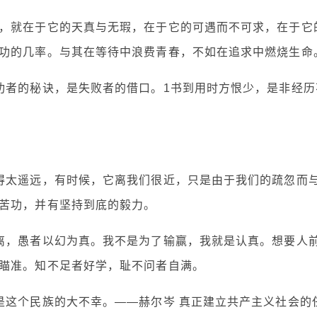
，就在于它的天真与无瑕，在于它的可遇而不可求，在于它
功的几率。与其在等待中浪费青春，不如在追求中燃烧生命
功者的秘诀，是失败者的借口。1书到用时方恨少，是非经历
得太遥远，有时候，它离我们很近，只是由于我们的疏忽而
苦功，并有坚持到底的毅力。
离，愚者以幻为真。我不是为了输赢，我就是认真。想要人
瞄准。知不足者好学，耻不问者自满。
是这个民族的大不幸。——赫尔岑 真正建立共产主义社会的