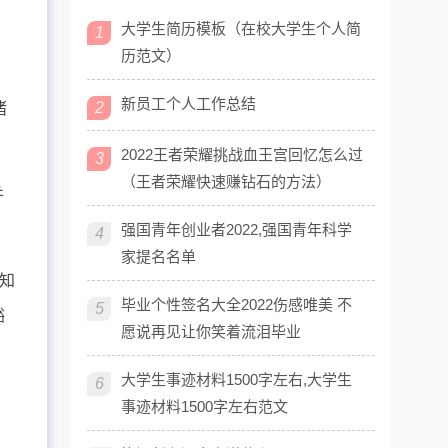
大学生简历模板（在校大学生个人简
1
历范文）
新员工个人工作总结
2
诸
2022王者荣耀挑战血王宫回忆怎么过
3
（王者荣耀快速赚钻石的方法）
并
强国青年创业者2022,强国青年科学
4
家提名名单
知
毕业个性签名大全2022伤感唯美 不
5
豁
愿说再见让你笑着流泪毕业
大学生事迹材料1500字左右,大学生
6
事迹材料1500字左右范文