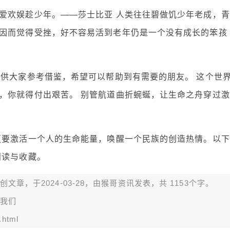
爱欢娱趁少年。——莎士比亚 人类往往碧做饥少年老成，青
因而觉得受挫，好不容易活到老年仍是一个没有成长的笨孩
，供大家参考借鉴，希望可以帮助到有需要的朋友。 这个世
，你就得付出艰苦。 别管航道曲折蜿蜒，让生命之舟穿过激
更要激活一个人的生命能量，唤醒一个民族的创造热情。以下
阅读与收藏。
章，于2024-03-28，由
猴哥资讯
发表，共 1153个字。
我们
.html