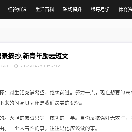
经验知识
生活百科
职场提升
猴哥易学
体育
录摘抄,新青年励志短文
661
2024-03-28 10:57:12
择：对生活充满希望，继续前进。努力一点，现在想要的未
下来的闪亮贝壳便是我们最美的记忆。
的。大胆的尝试只等于成功的一半。当你反抗强奸无效时，
由。一个人害怕的事，往往是他应该做的事。