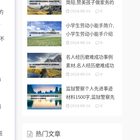
简短,赞美孩子做家务的
话语简短一
2024-08-14
0
的
。
小学生劳动小能手简介,
小学生劳动小能手介绍
不
2024-08-14
0
名人经历磨难成功事例
素材,名人经历磨难成功
的事例
2024-08-14
0
与
监狱警察个人先进事迹
材料1500字,监狱警察先
进个人
前
2024-08-14
0
任
热门文章