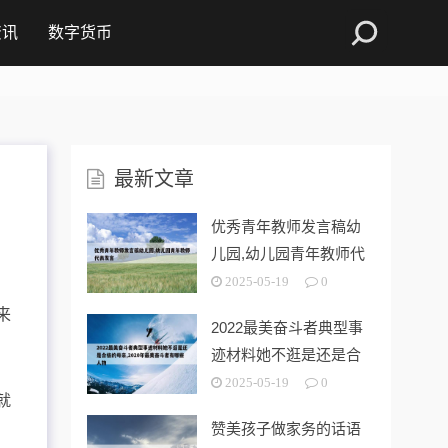
资讯
数字货币
最新文章
优秀青年教师发言稿幼
儿园,幼儿园青年教师代
表发言
2025-05-19
0
来
2022最美奋斗者典型事
迹材料她不逛是还是合
格的母亲
2025-05-19
0
就
赞美孩子做家务的话语