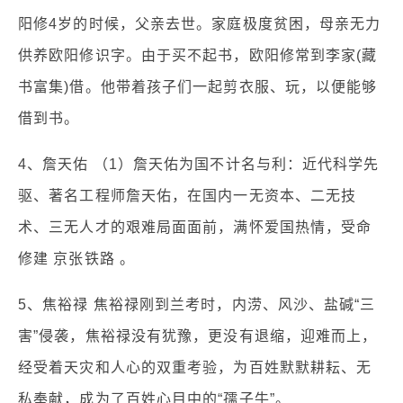
阳修4岁的时候，父亲去世。家庭极度贫困，母亲无力
供养欧阳修识字。由于买不起书，欧阳修常到李家(藏
书富集)借。他带着孩子们一起剪衣服、玩，以便能够
借到书。
4、詹天佑 （1）詹天佑为国不计名与利：近代科学先
驱、著名工程师詹天佑，在国内一无资本、二无技
术、三无人才的艰难局面面前，满怀爱国热情，受命
修建 京张铁路 。
5、焦裕禄 焦裕禄刚到兰考时，内涝、风沙、盐碱“三
害”侵袭，焦裕禄没有犹豫，更没有退缩，迎难而上，
经受着天灾和人心的双重考验，为百姓默默耕耘、无
私奉献，成为了百姓心目中的“孺子牛”。