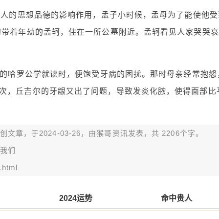
境对人的思想品德的影响作用，孟子小时候，孟母为了能使他受
初带着年幼的孟轲，住在一所公墓附近。孟轲看见人家哭哭哀
附近的哈罗公学就读时，便饱受牙病的困扰。那时母亲经常抱怨
次，丘吉尔的牙龈又出了问题，导致发炎化脓，使得面部比
章，于2024-03-26，由
猴哥资讯
发表，共 2206个字。
我们
.html
2024运势
命中贵人