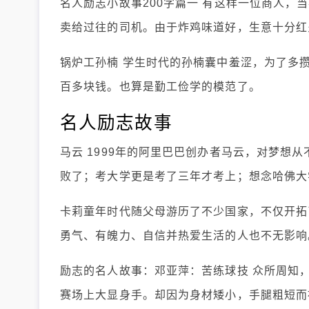
名人励志小故事200字篇一 有这样一位商人
卖给过往的司机。由于炸鸡味道好，生意十分红
锅炉工孙楠 学生时代的孙楠囊中羞涩，为了多
百多块钱。也算是勤工俭学的模范了。
名人励志故事
马云 1999年的阿里巴巴创办者马云，对梦想
败了；考大学更是考了三年才考上；想念哈佛大
卡莉童年时代随父母游历了不少国家，不仅开拓
勇气、有魄力、自信并热爱生活的人也不无影响
励志的名人故事：邓亚萍：苦练球技 众所周知
赛场上大显身手。却因为身材矮小，手腿粗短而