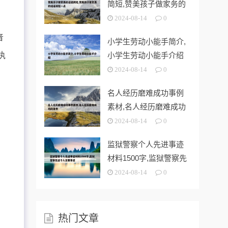
简短,赞美孩子做家务的
话语简短一
2024-08-14
0
音
小学生劳动小能手简介,
执
小学生劳动小能手介绍
2024-08-14
0
名人经历磨难成功事例
素材,名人经历磨难成功
的事例
2024-08-14
0
监狱警察个人先进事迹
材料1500字,监狱警察先
进个人
2024-08-14
0
热门文章