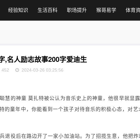
经验知识
生活百科
职场提升
猴哥易学
体育
字,名人励志故事200字爱迪生
452
2024-03-26 03:25:56
资聪慧的神童 莫扎特被公认为音乐史上的神童，他很早就显
特的童年中，你能看到一个孩子对待音乐的积极心态，对艺
，当兵退役后在路边开了一家小加油站。为了招揽生意，他把炸