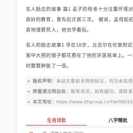
名人励志的故事 篇1 孟子的母亲十分注重环
良好的教育，曾先后迁居三次。 据说，孟母起
哀地埋葬死人，他也学着玩。
名人的励志故事1 早在16岁，丘吉尔在伦敦
家中大把的银子都花费在了他的牙医账单上。一
时整整肿胀了一倍。
版权声明：
本站文章如无特别标注，均为本站原创文
转载请注明出处：
猴哥资讯，如有疑问，请联系
本文地址：
https://www.tthgroup.cn/file/56019
生肖详批
八字精批