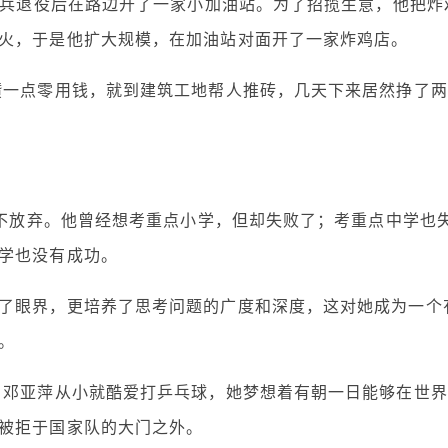
，当兵退役后在路边开了一家小加油站。为了招揽生意，他把炸
火，于是他扩大规模，在加油站对面开了一家炸鸡店。
攒一点零用钱，就到建筑工地帮人推砖，几天下来居然挣了两
从不放弃。他曾经想考重点小学，但却失败了；考重点中学也
学也没有成功。
了眼界，更培养了思考问题的广度和深度，这对她成为一个
。
，邓亚萍从小就酷爱打乒乓球，她梦想着有朝一日能够在世界
被拒于国家队的大门之外。