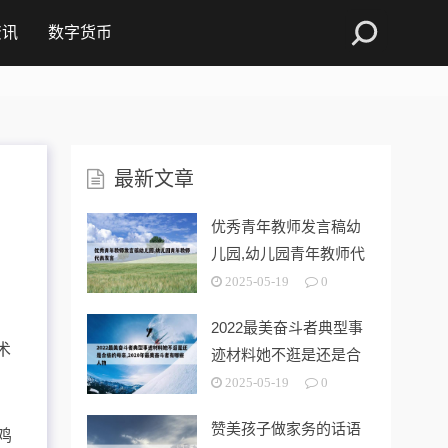
资讯
数字货币
最新文章
优秀青年教师发言稿幼
儿园,幼儿园青年教师代
表发言
2025-05-19
0
露
2022最美奋斗者典型事
术
迹材料她不逛是还是合
格的母亲
2025-05-19
0
赞美孩子做家务的话语
鸡