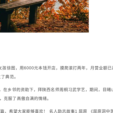
小女孩徐图，用6000元本钱开店，摸爬滚打两年，月营业额已
立了典范。
贫，在乡邻的资助下，拜陕西名师周桐习武学艺，期间，目睹
，克服了高傲自满的情绪。
篇，希望大家能够喜欢！ 名人励志故事1 屈原 《屈原洞中