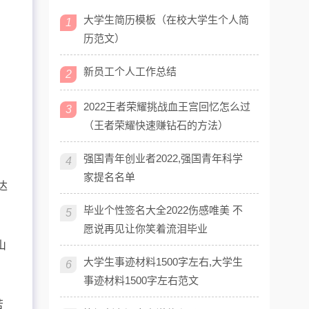
大学生简历模板（在校大学生个人简
1
历范文）
新员工个人工作总结
2
2022王者荣耀挑战血王宫回忆怎么过
3
（王者荣耀快速赚钻石的方法）
强国青年创业者2022,强国青年科学
4
家提名名单
达
毕业个性签名大全2022伤感唯美 不
5
愿说再见让你笑着流泪毕业
山
大学生事迹材料1500字左右,大学生
6
事迹材料1500字左右范文
苦