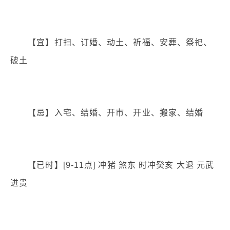
【宜】打扫、订婚、动土、祈福、安葬、祭祀、
破土
【忌】入宅、结婚、开市、开业、搬家、结婚
【已时】[9-11点] 冲猪 煞东 时冲癸亥 大退 元武
进贵