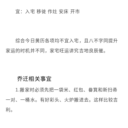
宜：入宅 移徙 作灶 安床 开市
综合今日黄历各项均不宜入宅，且八不字同提升
家运的时机并不同，家宅旺运讲究吉地良辰催。
乔迁相关事宜
1.搬家时必须先把一袋米、红包、畚箕和新扫帚
一对、一桶水。有好彩头、火炉搬进去。这样比较吉
利。