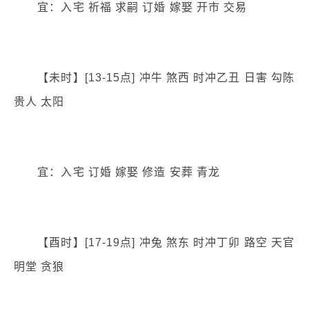
宜：入宅 祈福 求嗣 订婚 嫁娶 开市 交易
【未时】[13-15点] 冲牛 煞西 时冲乙丑 日害 勾陈
贵人 太阳
宜：入宅 订婚 嫁娶 修造 安葬 青龙
【酉时】[17-19点] 冲兔 煞东 时冲丁卯 路空 天官
明堂 贪狼